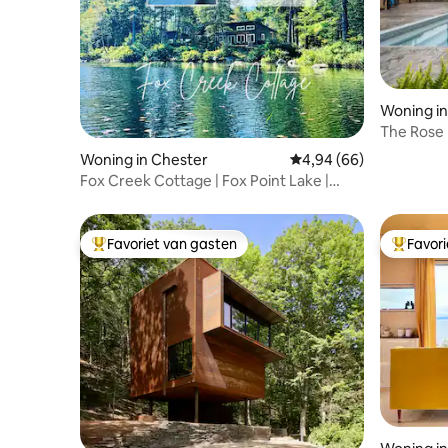
Woning in
The Rose
aan de o
Woning in Chester
Gemiddelde beoordelin
4,94 (66)
Fox Creek Cottage | Fox Point Lake |
Bubbelbad/Kajak
Favoriet van gasten
Favor
Topfavoriet van gasten
Topfavor