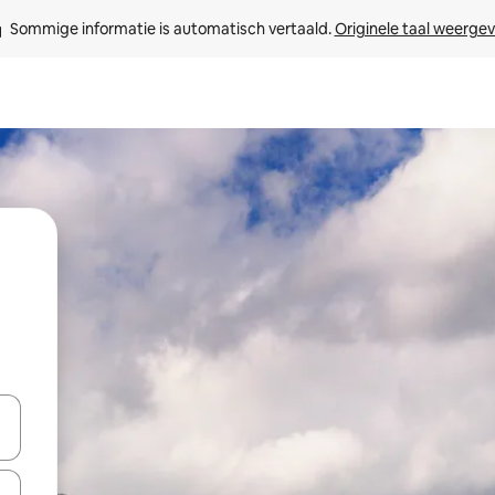
Sommige informatie is automatisch vertaald. 
Originele taal weerge
een keuze met je de pijltjestoetsen omhoog en omlaag, óf door te tikk