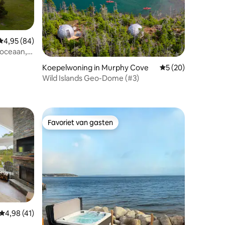
Gemiddelde beoordeling van 4,95 op 5, 84 recensies
4,95 (84)
 oceaan,
ecensies
Koepelwoning in Murphy Cove
Gemiddelde beoorde
5 (20)
Wild Islands Geo-Dome (#3)
Favoriet van gasten
Favoriet van gasten
Gemiddelde beoordeling van 4,98 op 5, 41 recensies
4,98 (41)