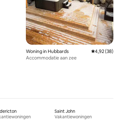
ecensies
Woning in Hubbards
Gemiddelde beoordelin
4,92 (38)
Accommodatie aan zee
dericton
Saint John
kantiewoningen
Vakantiewoningen