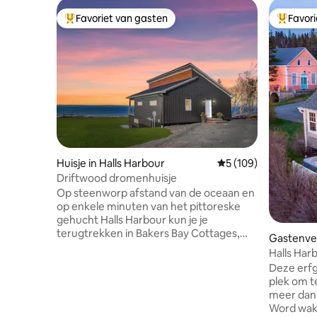
Favoriet van gasten
Favor
Topfavoriet van gasten
Topfavor
Huisje in Halls Harbour
Gemiddelde beoordel
5 (109)
Driftwood dromenhuisje
Op steenworp afstand van de oceaan en
op enkele minuten van het pittoreske
gehucht Halls Harbour kun je je
terugtrekken in Bakers Bay Cottages,
Gastenverb
verzamelen, ontspannen en verkennen.
Halls Ha
Een boost met een uitgebreid
w/Hot Tu
Deze erfg
panoramisch uitzicht op de oceaan,
plek om t
wakker worden met het geluid van de
meer dan
oceaan en de spectaculaire zonsopgang
Word wakk
vastleggen. Geniet van onbeperkt