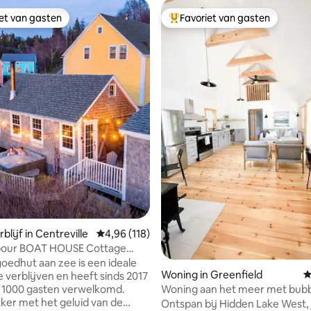
iet van gasten
Favoriet van gasten
iet van gasten
Topfavoriet van gasten
ing van 5 op 5, 109 recensies
lijf in Centreville
Gemiddelde beoordeling van 4,96 op 5, 118 r
4,96 (118)
rbour BOAT HOUSE Cottage
b
oedhut aan zee is een ideale
Woning in Greenfield
G
e verblijven en heeft sinds 2017
 1000 gasten verwelkomd.
Woning aan het meer met bub
er met het geluid van de
Ontspan bij Hidden Lake West, 