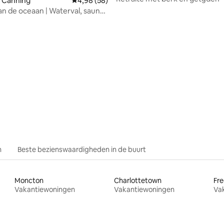
n Canning
Gemiddelde beoordeling van 4,98 op 5, 58 r
4,98 (58)
an de oceaan | Waterval, sauna
g van 4,95 op 5, 41 recensies
t op het getij
n
Beste bezienswaardigheden in de buurt
Moncton
Charlottetown
Fre
Vakantiewoningen
Vakantiewoningen
Va