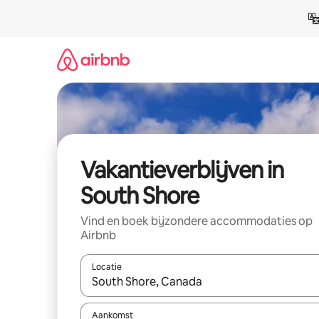
Ga
direct
naar
inhoud
Vakantieverblijven in
South Shore
Vind en boek bijzondere accommodaties op
Airbnb
Locatie
Wanneer er resultaten beschikbaar zijn, maak je 
Aankomst