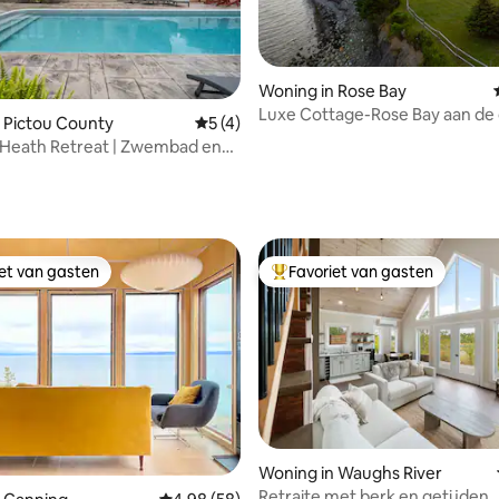
Woning in Rose Bay
Luxe Cottage-Rose Bay aan de
 Pictou County
Gemiddelde beoordeling van 5 op 5, 4 r
5 (4)
Lunenburg #2
 Heath Retreat | Zwembad en
ceaan
g van 4,94 op 5, 66 recensies
iet van gasten
Favoriet van gasten
iet van gasten
Topfavoriet van gasten
Woning in Waughs River
Retraite met berk en getijden