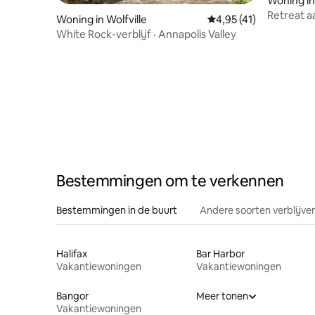
Woning i
Retreat a
Woning in Wolfville
Gemiddelde beoordelin
4,95 (41)
en uitzich
White Rock-verblijf · Annapolis Valley
Bestemmingen om te verkennen
Bestemmingen in de buurt
Andere soorten verblijve
Halifax
Bar Harbor
Vakantiewoningen
Vakantiewoningen
Bangor
Meer tonen
Vakantiewoningen