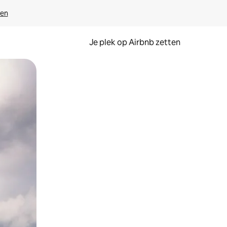
ven
Je plek op Airbnb zetten
en of swipen.