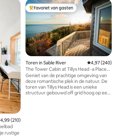
Koepelwo
Favoriet van gasten
Favor
Topfavoriet van gasten
Topfavo
squodobo
Luxe geo
bubbelb
FlowEdge
magische
ontmoet.
grond en 
afstand 
minuten afsta
sterren v
kingsize 
Toren in Sable River
Gemiddelde beoordeling
4,97 (240)
houtgest
The Tower Cabin at Tillys Head -a Place
verfriss
to Dream
Geniet van de prachtige omgeving van
wandeling
deze romantische plek in de natuur. De
het erker
toren van Tillys Head is een unieke
geliefde 
structuur gebouwd off grid hoog op een
volledig 
klif aan de zuidkust van Nova Scotia, met
waar je n
ecensies
uitzicht op de Atlantische Oceaan.
Iedereen die op zoek is naar een plek om
te ontspannen en de echte wereld een
emiddelde beoordeling van 4,99 op 5, 210 recensies
4,99 (210)
tijdje achter zich te laten, zal verliefd
belbad
worden op deze speciale plek. Houd er
je rustige
rekening mee dat dit een rustieke hut is,