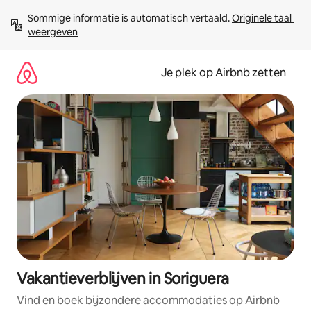
Ga
Sommige informatie is automatisch vertaald. 
Originele taal 
direct
weergeven
naar
inhoud
Je plek op Airbnb zetten
Vakantieverblijven in Soriguera
Vind en boek bijzondere accommodaties op Airbnb