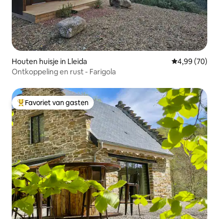
Houten huisje in Lleida
Gemiddelde be
4,99 (70)
Ontkoppeling en rust - Farigola
Favoriet van gasten
Topfavoriet van gasten