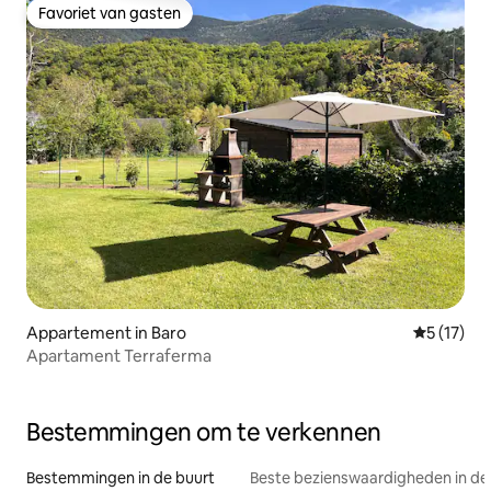
Favoriet van gasten
Favoriet van gasten
Appartement in Baro
Gemiddeld
5 (17)
Apartament Terraferma
Bestemmingen om te verkennen
Bestemmingen in de buurt
Beste bezienswaardigheden in de