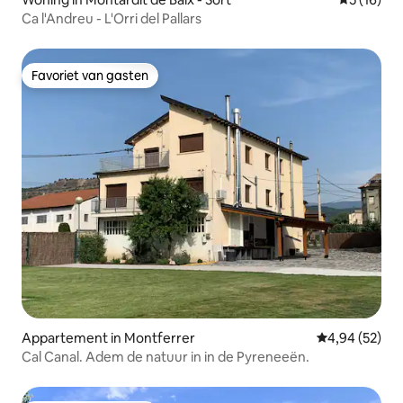
Ca l'Andreu - L'Orri del Pallars
Favoriet van gasten
Favoriet van gasten
Appartement in Montferrer
Gemiddelde be
4,94 (52)
Cal Canal. Adem de natuur in in de Pyreneeën.