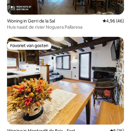
Woning in Gerri de la Sal
Gemiddelde be
4,96 (46)
Huis naast de rivier Noguera Pallaresa
Favoriet van gasten
Favoriet van gasten
Woning in Montardit de Baix - Sort
Gemiddelde
5 (16)