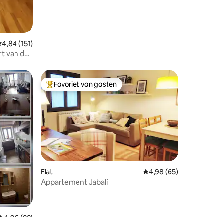
emiddelde beoordeling van 4,84 op 5, 151 recensies
4,84 (151)
rt van de
Favoriet van gasten
Topfavoriet van gasten
Flat
Gemiddelde beoordelin
4,98 (65)
Appartement Jabalí
ecensies