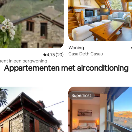
Woning
Casa Deth Casau
ng van 4,9 op 5, 81 recensies
Gemiddelde beoordeling van 4,75 op 5, 20 r
4,75 (20)
ent in een bergwoning
Appartementen met airconditioning
st
Superhost
st
Superhost