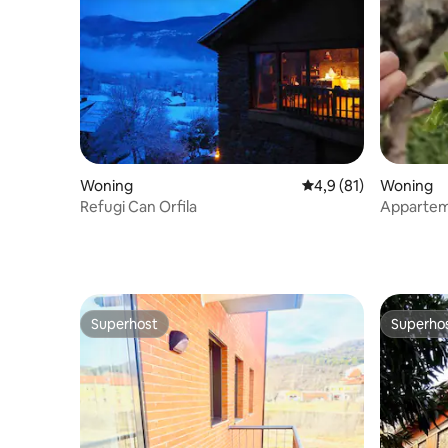
Woning
Gemiddelde beoordeli
4,9 (81)
Woning
Refugi Can Orfila
Appartem
Superhost
Superho
Superhost
Superho