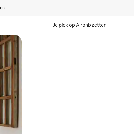
ven
Je plek op Airbnb zetten
en of swipen.