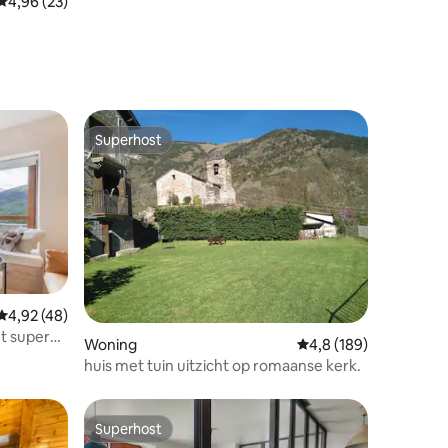
Gemiddelde beoordeling van 4,96 op 5, 23 recensies
4,96 (23)
Superhost
Superhost
Gemiddelde beoordeling van 4,92 op 5, 48 recensies
4,92 (48)
ecensies
et super
Woning
Gemiddelde beoordelin
4,8 (189)
huis met tuin uitzicht op romaanse kerk.
Superhost
Superhost