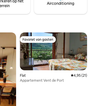
arkeren op het
Airconditioning
errein
Favoriet van gasten
Favoriet van gasten
Flat
Gemiddelde beoordeli
4,95 (21)
Appartement Vent de Port
ecensies