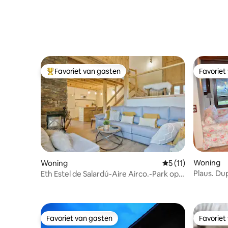
Favoriet van gasten
Favoriet
Topfavoriet van gasten
Favoriet
Woning
Woning
Gemiddelde beoorde
5 (11)
Plaus. Du
Eth Estel de Salardú-Aire Airco.-Park op 1
m. -5TV
Favoriet van gasten
Favoriet
Favoriet van gasten
Favoriet