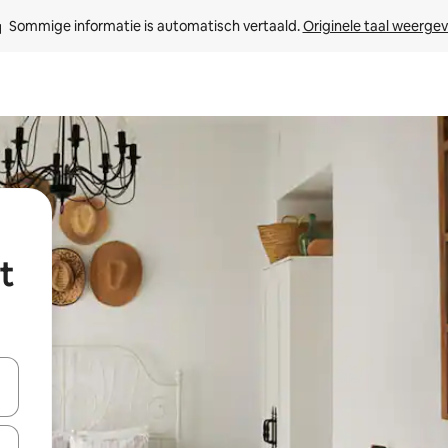
Sommige informatie is automatisch vertaald. 
Originele taal weerge
t
een keuze met je de pijltjestoetsen omhoog en omlaag, óf door te tikk