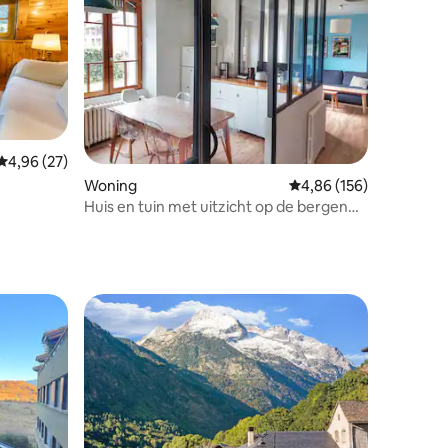
Gemiddelde beoordeling van 4,96 op 5, 27 recensies
4,96 (27)
ecensies
Woning
Gemiddelde beoordeling
4,86 (156)
Huis en tuin met uitzicht op de bergen
(beddengoed inbegrepen)