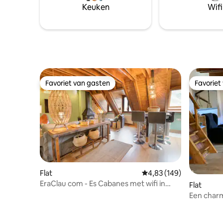
zeer rust
Keuken
Wifi
slechts u
Het heeft 
Favoriet van gasten
Favoriet
Favoriet van gasten
Favoriet
Flat
Gemiddelde beoordeling
4,83 (149)
EraClau com - Es Cabanes met wifi in
Flat
Vielha
Een charm
de Boí