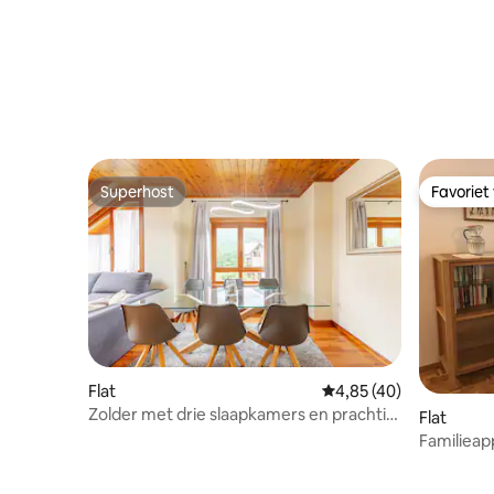
Superhost
Favoriet
Superhost
Favoriet
Flat
Gemiddelde beoordelin
4,85 (40)
Zolder met drie slaapkamers en prachtig
Flat
uitzicht op de bergen
Familieap
Espot