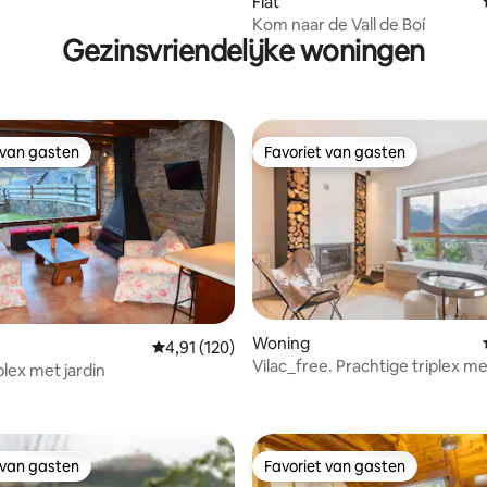
Flat
Kom naar de Vall de Boí
Gezinsvriendelijke woningen
 van gasten
Favoriet van gasten
 van gasten
Favoriet van gasten
Woning
Gemiddelde beoordeling van 4,91 op 5, 120 r
4,91 (120)
ling van 5 op 5, 11 recensies
Vilac_free. Prachtige triplex m
plex met jardin
uitzicht
 van gasten
Favoriet van gasten
 van gasten
Favoriet van gasten