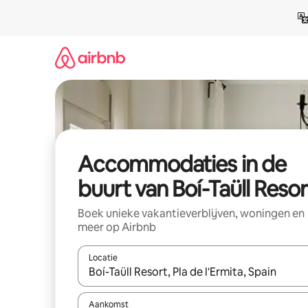
Ga
direct
naar
inhoud
Accommodaties in de
buurt van Boí-Taüll Resor
Boek unieke vakantieverblijven, woningen en
meer op Airbnb
Locatie
Wanneer er resultaten beschikbaar zijn, maak je 
Aankomst