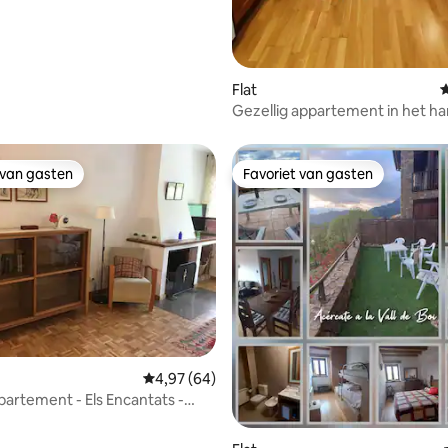
Flat
G
Gezellig appartement in het ha
bergen
 van gasten
Favoriet van gasten
 van gasten
Favoriet van gasten
g van 4,85 op 5, 40 recensies
Gemiddelde beoordeling van 4,97 op 5, 64 r
4,97 (64)
partement - Els Encantats -