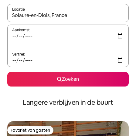
Locatie
Wanneer er resultaten beschikbaar zijn, maak je een keuze met 
Aankomst
Vertrek
Zoeken
Langere verblijven in de buurt
Favoriet van gasten
Favoriet van gasten