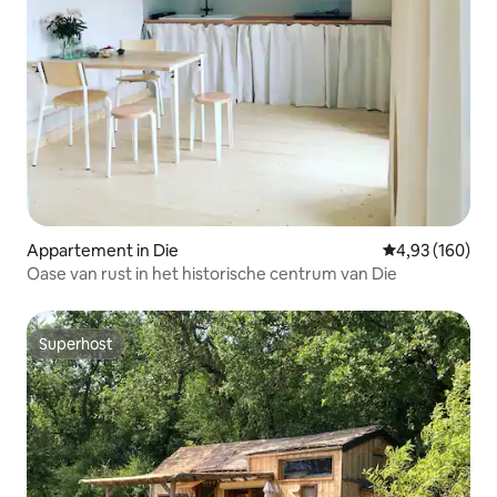
Appartement in Die
Gemiddelde beo
4,93 (160)
Oase van rust in het historische centrum van Die
Superhost
Superhost