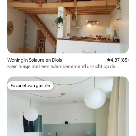
Woning in Solaure en Diois
Gemiddelde be
4,87 (85)
Klein huisje met een adembenemend uitzicht op de
Drôme
Favoriet van gasten
Favoriet van gasten