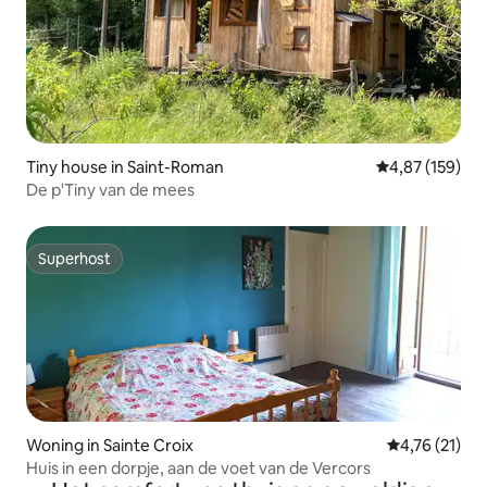
Tiny house in Saint-Roman
Gemiddelde beo
4,87 (159)
De p'Tiny van de mees
Superhost
Superhost
Woning in Sainte Croix
Gemiddelde b
4,76 (21)
Huis in een dorpje, aan de voet van de Vercors