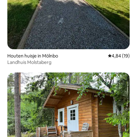
Houten huisje in Mölnbo
Gemiddelde be
4,84 (19)
Landhuis Molstaberg