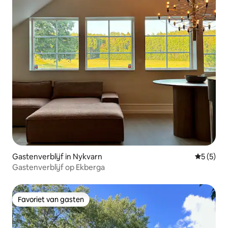
Gastenverblijf in Nykvarn
Gemiddeld
5 (5)
Gastenverblijf op Ekberga
Favoriet van gasten
Favoriet van gasten