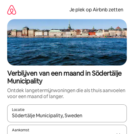
Ga
direct
Je plek op Airbnb zetten
naar
inhoud
Verblijven van een maand in Södertälje
Municipality
Ontdek langetermijnwoningen die als thuis aanvoelen
voor een maand of langer.
Locatie
Wanneer er resultaten beschikbaar zijn, maak je een keuze met 
Aankomst