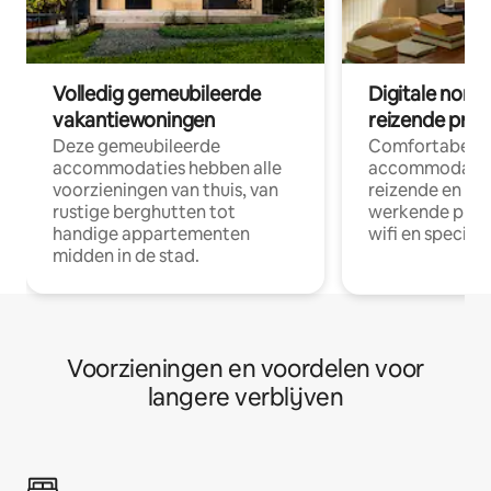
Volledig gemeubileerde
Digitale nom
vakantiewoningen
reizende prof
Deze gemeubileerde
Comfortabele
accommodaties hebben alle
accommodatie
voorzieningen van thuis, van
reizende en op
rustige berghutten tot
werkende profe
handige appartementen
wifi en special
midden in de stad.
Voorzieningen en voordelen voor
langere verblijven