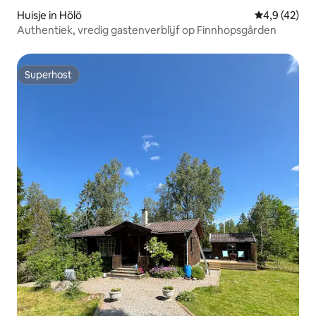
Huisje in Hölö
Gemiddelde b
4,9 (42)
Authentiek, vredig gastenverblijf op Finnhopsgården
Superhost
Superhost