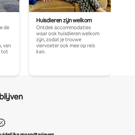
Huisdieren zijn welkom
e de
Ontdek accommodaties
waar ook huisdieren welkom
zijn, zodat je trouwe
, van
viervoeter ook mee op reis
 tot
kan.
blijven
uidelijke maandtarieven