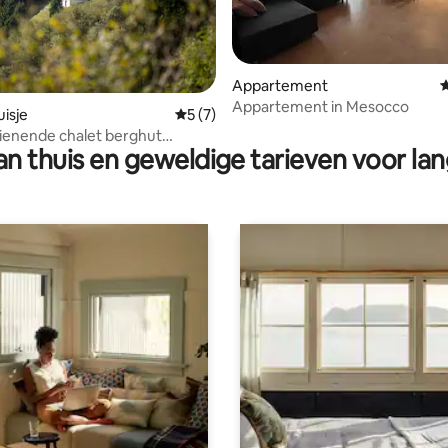
Appartement
G
Appartement in Mesocco
 van 4,87 op 5, 114 recensies
isje
Gemiddelde beoordeling van 5 op 5, 7 r
5 (7)
ienende chalet berghut
n thuis en geweldige tarieven voor lan