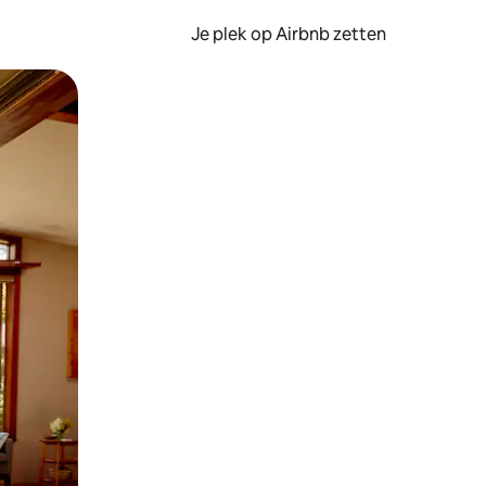
Je plek op Airbnb zetten
en of swipen.