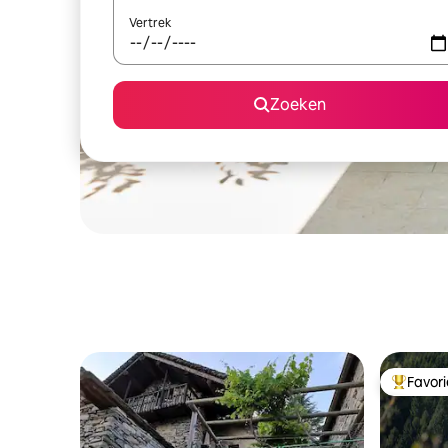
Vertrek
Zoeken
Favor
Topfavor