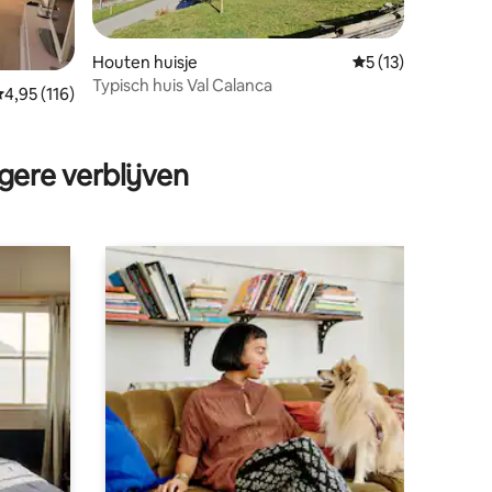
Houten huisje
Gemiddelde beoord
5 (13)
Typisch huis Val Calanca
emiddelde beoordeling van 4,95 op 5, 116 recensies
4,95 (116)
ecensies
gere verblijven