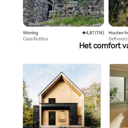
Woning
Gemiddelde beoordeling
4,87 (114)
Houten hu
Casa Rustica
Zelfvoorz
Het comfort va
Pundelon