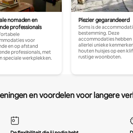
tale nomaden en
Plezier gegarandeerd
ende professionals
Soms is de accommodati
bestemming. Deze
ortabele
accommodaties hebben
mmodaties voor
allerlei unieke kenmerken
nde en op afstand
houten huisjes op een klif
nde professionals, met
rustige woonboten.
en speciale werkplekken.
eningen en voordelen voor langere ver
De flexibiliteit die jij nodig hebt
D