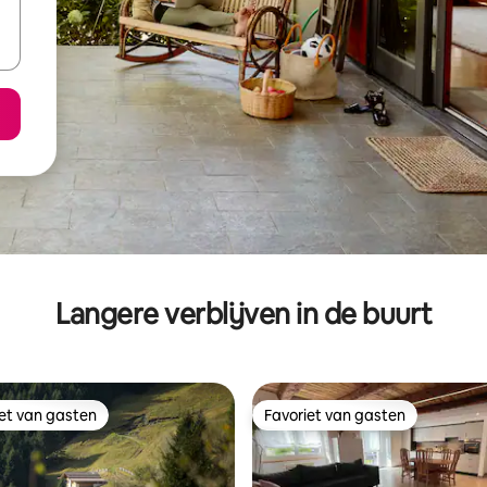
Langere verblijven in de buurt
iet van gasten
Favoriet van gasten
iet van gasten
Favoriet van gasten