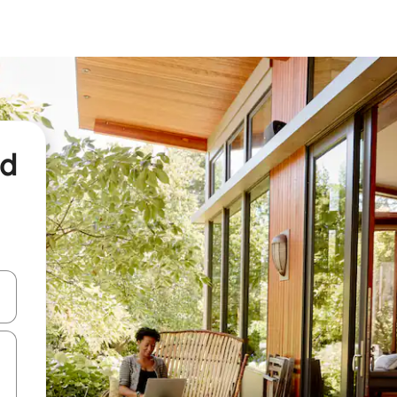
nd
een keuze met je de pijltjestoetsen omhoog en omlaag, óf door te tikk