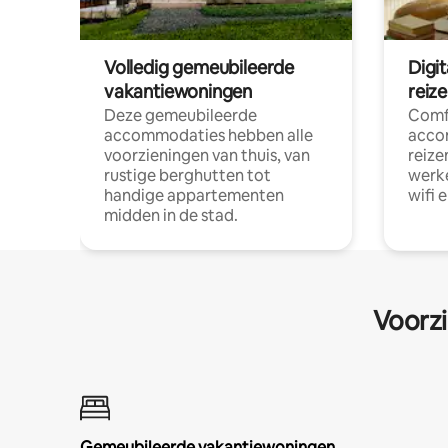
Volledig gemeubileerde
Digi
vakantiewoningen
reiz
Deze gemeubileerde
Comf
accommodaties hebben alle
acco
voorzieningen van thuis, van
reize
rustige berghutten tot
werke
handige appartementen
wifi 
midden in de stad.
Voorzi
Gemeubileerde vakantiewoningen