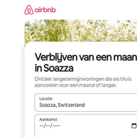
Ga
direct
naar
inhoud
Verblijven van een maa
in Soazza
Ontdek langetermijnwoningen die als thuis
aanvoelen voor een maand of langer.
Locatie
Wanneer er resultaten beschikbaar zijn, maak je 
Aankomst