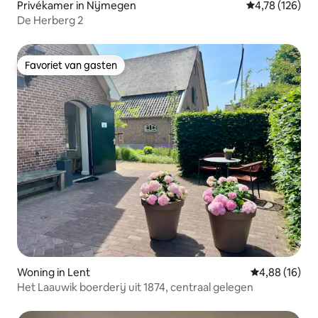
Privékamer in Nijmegen
Gemiddelde beo
4,78 (126)
De Herberg 2
Favoriet van gasten
Favoriet van gasten
Woning in Lent
Gemiddelde be
4,88 (16)
Het Laauwik boerderij uit 1874, centraal gelegen