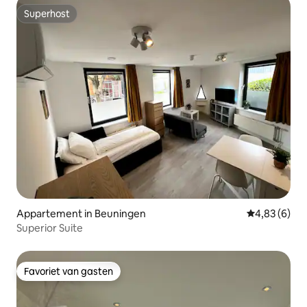
Superhost
Superhost
Appartement in Beuningen
Gemiddelde b
4,83 (6)
Superior Suite
Favoriet van gasten
Favoriet van gasten