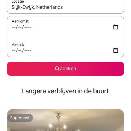
Locatie
Wanneer er resultaten beschikbaar zijn, maak je een keuze met 
Aankomst
Vertrek
Zoeken
Langere verblijven in de buurt
Superhost
Superhost