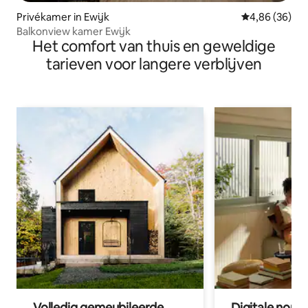
Privékamer in Ewijk
Gemiddelde be
4,86 (36)
Balkonview kamer Ewijk
Het comfort van thuis en geweldige
tarieven voor langere verblijven
Volledig gemeubileerde
Digitale nom