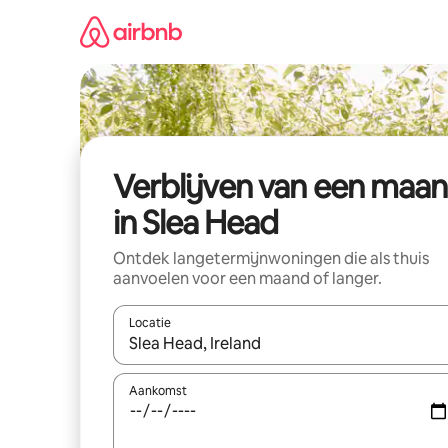
Ga
direct
naar
inhoud
Verblijven van een maa
in Slea Head
Ontdek langetermijnwoningen die als thuis
aanvoelen voor een maand of langer.
Locatie
Wanneer er resultaten beschikbaar zijn, maak je 
Aankomst