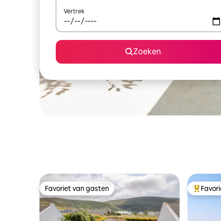
Vertrek
Zoeken
Favoriet van gasten
Favor
Favoriet van gasten
Topfavor