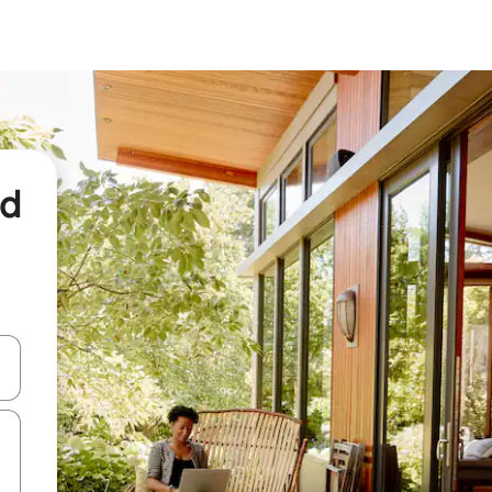
nd
een keuze met je de pijltjestoetsen omhoog en omlaag, óf door te tikk