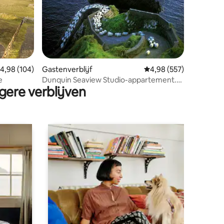
ecensies
emiddelde beoordeling van 4,98 op 5, 104 recensies
4,98 (104)
Gastenverblijf
Gemiddelde beoordeling
4,98 (557)
e
Dunquin Seaview Studio-appartement.
gere verblijven
Dingle Peninsula