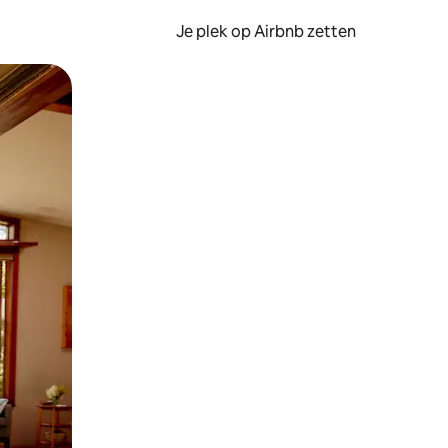
Je plek op Airbnb zetten
en of swipen.