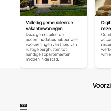
Volledig gemeubileerde
Digi
vakantiewoningen
reiz
Deze gemeubileerde
Comf
accommodaties hebben alle
acco
voorzieningen van thuis, van
reize
rustige berghutten tot
werke
handige appartementen
wifi 
midden in de stad.
Voorzi