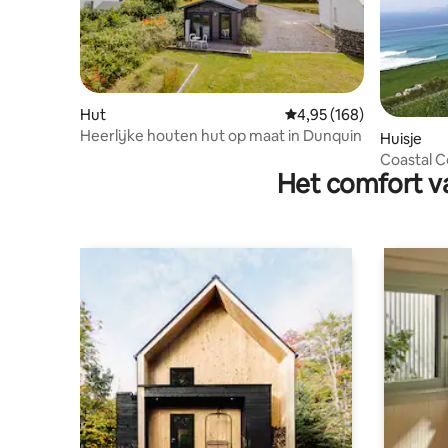
Hut
Gemiddelde beoordeling
4,95 (168)
Heerlijke houten hut op maat in Dunquin
Huisje
Coastal Cottag
Het comfort va
Atlantic 