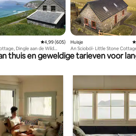
 van 4,95 op 5, 168 recensies
Gemiddelde beoordeling van 4,99 op 5, 605 r
4,99 (605)
Huisje
G
e, Dingle aan de Wild
An Scioból- Little Stone Cottag
n thuis en geweldige tarieven voor lan
Way