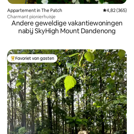
Appartement in The Patch
Gemiddelde beo
4,82 (365)
Charmant pionierhuisje
Andere geweldige vakantiewoningen
nabij SkyHigh Mount Dandenong
Favoriet van gasten
Topfavoriet van gasten