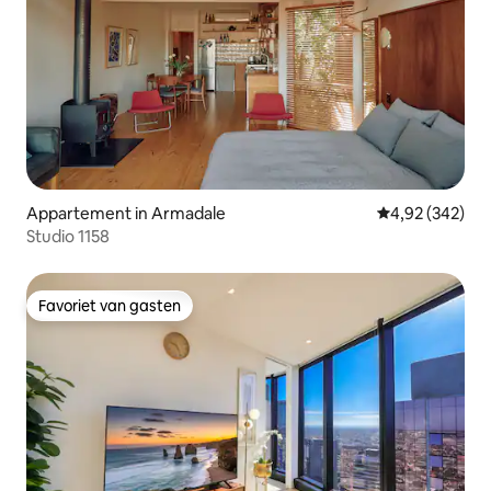
Appartement in Armadale
Gemiddelde beo
4,92 (342)
Studio 1158
Favoriet van gasten
Favoriet van gasten