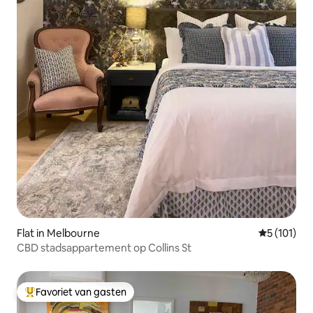
Flat in Melbourne
Gemiddelde
5 (101)
CBD stadsappartement op Collins St
Favoriet van gasten
Topfavoriet van gasten