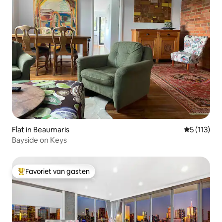
Flat in Beaumaris
Gemiddelde
5 (113)
Bayside on Keys
Favoriet van gasten
Topfavoriet van gasten