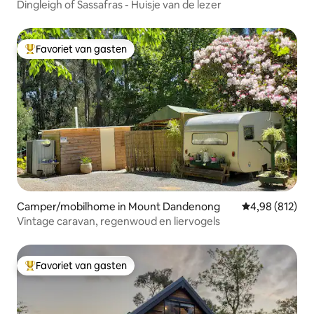
Dingleigh of Sassafras - Huisje van de lezer
Favoriet van gasten
Topfavoriet van gasten
Camper/mobilhome in Mount Dandenong
Gemiddelde beo
4,98 (812)
Vintage caravan, regenwoud en liervogels
Favoriet van gasten
Topfavoriet van gasten