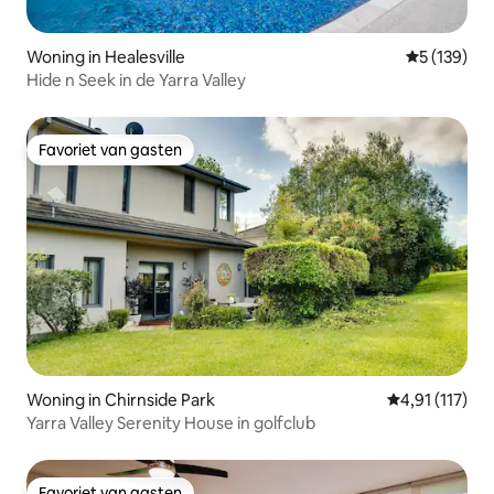
Woning in Healesville
Gemiddelde 
5 (139)
Hide n Seek in de Yarra Valley
Favoriet van gasten
Favoriet van gasten
Woning in Chirnside Park
Gemiddelde be
4,91 (117)
Yarra Valley Serenity House in golfclub
Favoriet van gasten