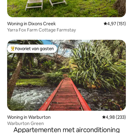
Woning in Dixons Creek
Gemiddelde be
4,97 (151)
Yarra Fox Farm Cottage Farmstay
Favoriet van gasten
Topfavoriet van gasten
Woning in Warburton
Gemiddelde beo
4,98 (233)
Warburton Green
Appartementen met airconditioning