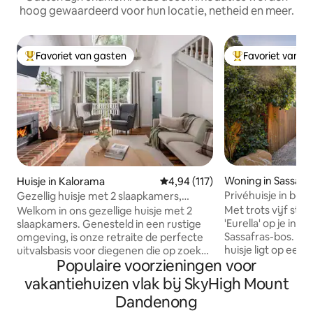
hoog gewaardeerd voor hun locatie, netheid en meer.
Favoriet van gasten
Favoriet van g
Topfavoriet van gasten
Topfavoriet van 
Woning in Sassafr
Huisje in Kalorama
Gemiddelde beoordeling van 4,9
4,94 (117)
Privéhuisje in bos 
Gezellig huisje met 2 slaapkamers,
Dandenong Rang
bubbelbad en open haard
Met trots vijf ste
Welkom in ons gezellige huisje met 2
'Eurella' op je in h
slaapkamers. Genesteld in een rustige
Sassafras-bos. Di
omgeving, is onze retraite de perfecte
huisje ligt op een 
uitvalsbasis voor diegenen die op zoek
Populaire voorzieningen voor
heeft een luxe sf
zijn naar een rustige ontsnapping. De
dubbele beglazing d
houten open haard nodigt je uit om te
vakantiehuizen vlak bij SkyHigh Mount
om de privé betov
ontspannen, terwijl de slaapkamers
Dandenong
bos te bekijken. 
rustgevende nachten beloven. Het