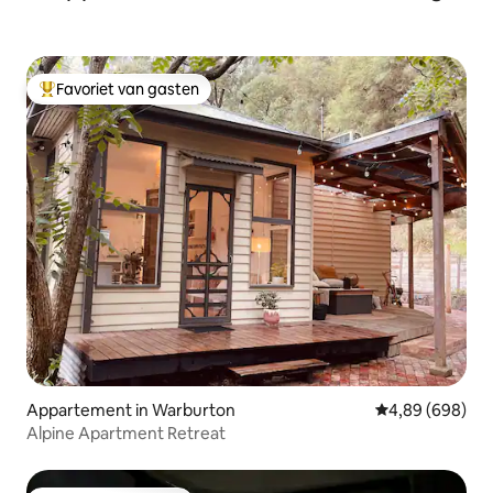
Favoriet van gasten
Topfavoriet van gasten
Appartement in Warburton
Gemiddelde beo
4,89 (698)
Alpine Apartment Retreat