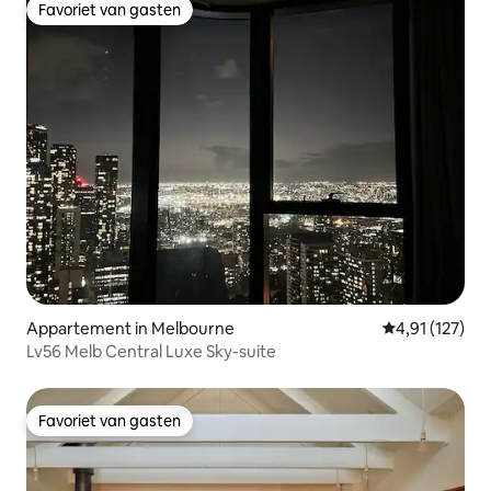
Favoriet van gasten
Favoriet van gasten
Appartement in Melbourne
Gemiddelde be
4,91 (127)
Lv56 Melb Central Luxe Sky-suite
Favoriet van gasten
Favoriet van gasten