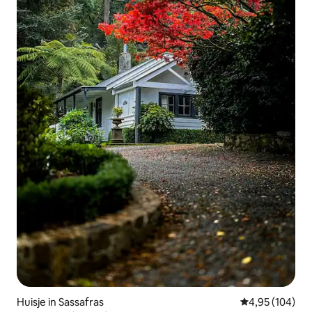
Huisje in Sassafras
Gemiddelde beo
4,95 (104)