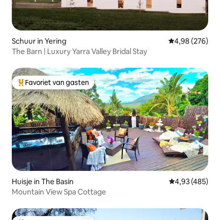
Schuur in Yering
Gemiddelde beo
4,98 (276)
The Barn | Luxury Yarra Valley Bridal Stay
Favoriet van gasten
Topfavoriet van gasten
Huisje in The Basin
Gemiddelde beo
4,93 (485)
Mountain View Spa Cottage