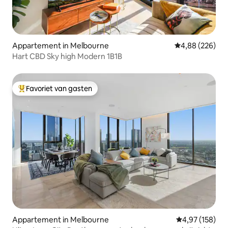
Appartement in Melbourne
Gemiddelde beo
4,88 (226)
Hart CBD Sky high Modern 1B1B
Favoriet van gasten
Topfavoriet van gasten
Appartement in Melbourne
Gemiddelde beo
4,97 (158)