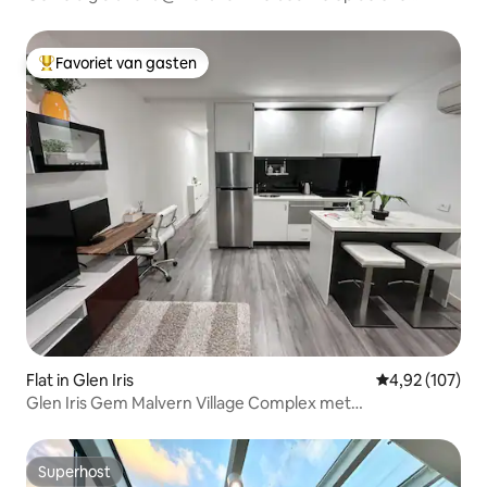
verdieping
Favoriet van gasten
Topfavoriet van gasten
Flat in Glen Iris
Gemiddelde beo
4,92 (107)
Glen Iris Gem Malvern Village Complex met
parkeergelegenheid
Superhost
Superhost