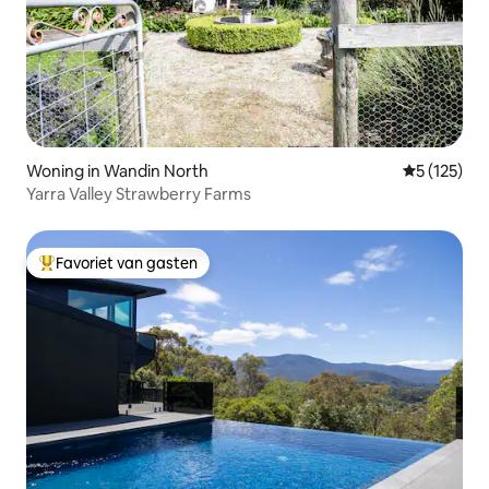
Woning in Wandin North
Gemiddelde 
5 (125)
Yarra Valley Strawberry Farms
Favoriet van gasten
Topfavoriet van gasten