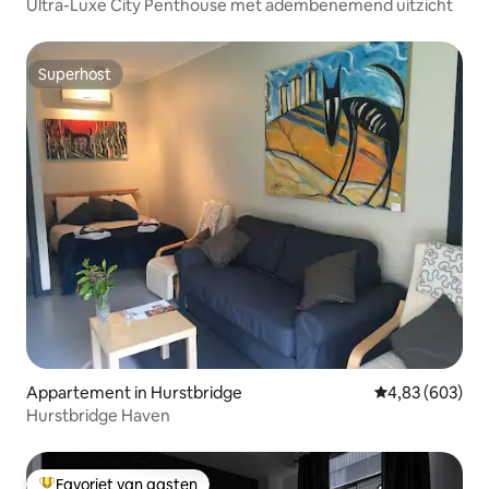
Ultra-Luxe City Penthouse met adembenemend uitzicht
Superhost
Superhost
Appartement in Hurstbridge
Gemiddelde beo
4,83 (603)
Hurstbridge Haven
Favoriet van gasten