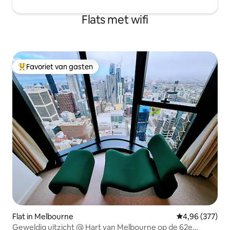
Flats met wifi
Favoriet van gasten
Topfavoriet van gasten
Flat in Melbourne
Gemiddelde beo
4,96 (377)
Geweldig uitzicht @ Hart van Melbourne op de 62e