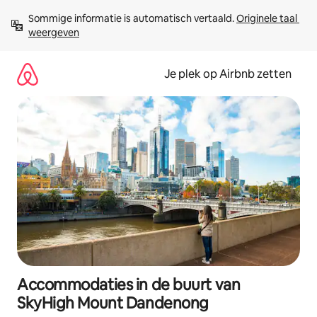
Ga
Sommige informatie is automatisch vertaald. 
Originele taal 
direct
weergeven
naar
inhoud
Je plek op Airbnb zetten
Accommodaties in de buurt van
SkyHigh Mount Dandenong