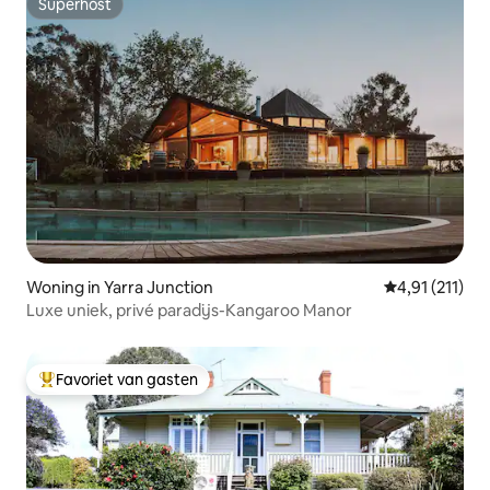
Superhost
Superhost
Woning in Yarra Junction
Gemiddelde be
4,91 (211)
Luxe uniek, privé paradijs-Kangaroo Manor
Favoriet van gasten
Topfavoriet van gasten