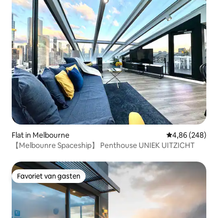
Flat in Melbourne
Gemiddelde beo
4,86 (248)
【Melbounre Spaceship】 Penthouse UNIEK UITZICHT
Favoriet van gasten
Favoriet van gasten