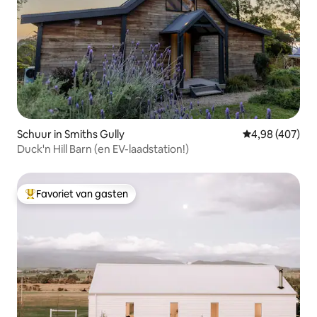
Schuur in Smiths Gully
Gemiddelde beo
4,98 (407)
Duck'n Hill Barn (en EV-laadstation!)
Favoriet van gasten
Topfavoriet van gasten