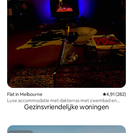
Flat in Melbourne
Gemiddelde beo
4,91 (282)
Luxe accommodatie met dakterras met zwembad en
Gezinsvriendelijke woningen
park.