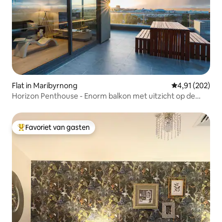
Flat in Maribyrnong
Gemiddelde beo
4,91 (202)
Horizon Penthouse - Enorm balkon met uitzicht op de
stad/rivier
Favoriet van gasten
Topfavoriet van gasten