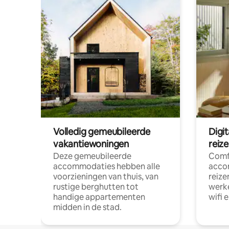
Volledig gemeubileerde
Digi
vakantiewoningen
reiz
Deze gemeubileerde
Comf
accommodaties hebben alle
acco
voorzieningen van thuis, van
reize
rustige berghutten tot
werke
handige appartementen
wifi 
midden in de stad.