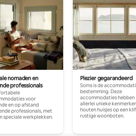
tale nomaden en
Plezier gegarandeerd
ende professionals
Soms is de accommodati
bestemming. Deze
ortabele
accommodaties hebben
mmodaties voor
allerlei unieke kenmerken
nde en op afstand
houten huisjes op een klif
nde professionals, met
rustige woonboten.
en speciale werkplekken.