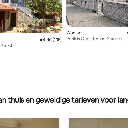
eling van 5 op 5, 6 recensies
Woning
Periklis Guesthouse Anavriti.
Gemiddelde beoordeling van 4,96 op 5, 135 r
4,96 (135)
 Guest
ΜΑ00000867200)
n thuis en geweldige tarieven voor lan