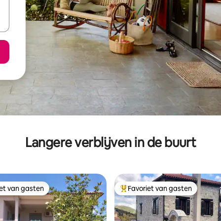
Langere verblijven in de buurt
iet van gasten
Favoriet van gasten
iet van gasten
Topfavoriet van gasten