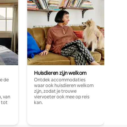
Huisdieren zijn welkom
e de
Ontdek accommodaties
waar ook huisdieren welkom
zijn, zodat je trouwe
, van
viervoeter ook mee op reis
 tot
kan.