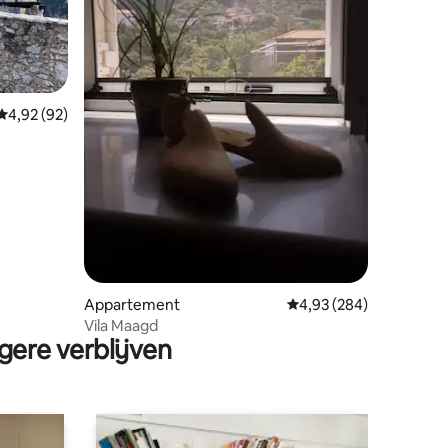
Gemiddelde beoordeling van 4,92 op 5, 92 recensies
4,92 (92)
ecensies
Appartement
Gemiddelde beoordeling
4,93 (284)
Vila Maagd
gere verblijven