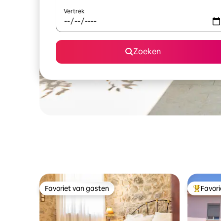
Vertrek
Zoeken
Favoriet van gasten
Favor
Favoriet van gasten
Topfavor