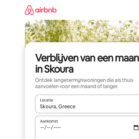
Ga
direct
naar
inhoud
Verblijven van een maa
in Skoura
Ontdek langetermijnwoningen die als thuis
aanvoelen voor een maand of langer.
Locatie
Wanneer er resultaten beschikbaar zijn, maak je 
Aankomst