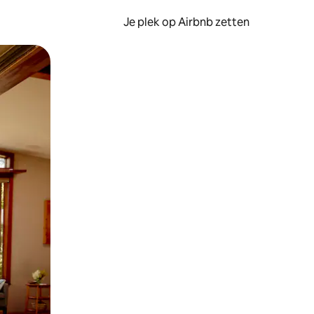
Je plek op Airbnb zetten
en of swipen.