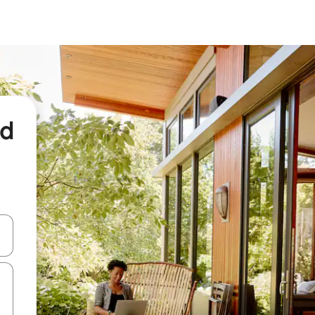
nd
een keuze met je de pijltjestoetsen omhoog en omlaag, óf door te tikk