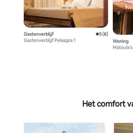
Gastenverblijf
Gemiddelde beoord
5 (6)
Gastenverblijf Pelasgos 1
Woning
Matoula's
House(Α
Het comfort va