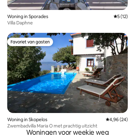
Woning in Sporades
Gemiddeld
5 (12)
Villa Daphne
Favoriet van gasten
Favoriet van gasten
Woning in Skopelos
Gemiddelde be
4,96 (24)
Zwembadvilla Maria O met prachtig uitzicht
Woningen voor weekje weg