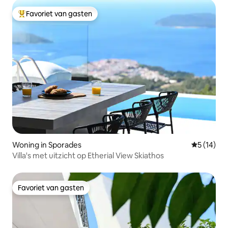
Favoriet van gasten
Topfavoriet van gasten
Woning in Sporades
Gemiddelde
5 (14)
Villa's met uitzicht op Etherial View Skiathos
Favoriet van gasten
Favoriet van gasten