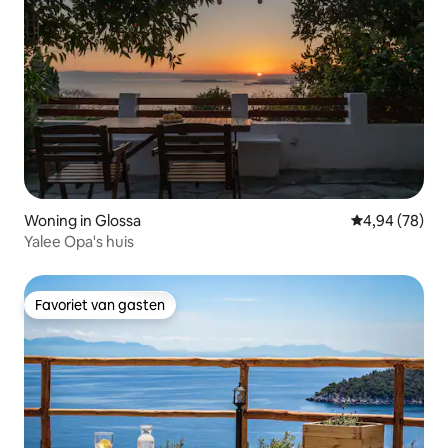
Woning in Glossa
Gemiddelde be
4,94 (78)
Yalee Opa's huis
Favoriet van gasten
Favoriet van gasten