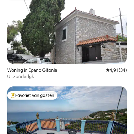
Woning in Epano Gitonia
Gemiddelde be
4,91 (34)
Uitzonderlijk
Favoriet van gasten
Topfavoriet van gasten