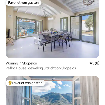
Favoriet van gasten
Favoriet van gasten
Woning in Skopelos
Gemiddeld
5 (8)
Pefko House, geweldig uitzicht op Skopelos
Favoriet van gasten
Topfavoriet van gasten