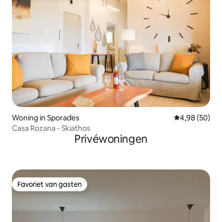
Woning in Sporades
Gemiddelde be
4,98 (50)
Casa Rozana - Skiathos
Privéwoningen
Favoriet van gasten
Favoriet van gasten