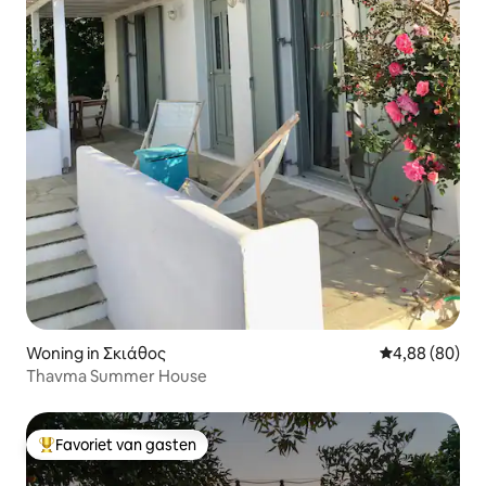
Woning in Σκιάθος
Gemiddelde be
4,88 (80)
Thavma Summer House
Favoriet van gasten
Topfavoriet van gasten