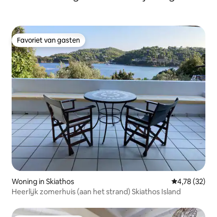
Favoriet van gasten
Favoriet van gasten
Woning in Skiathos
Gemiddelde be
4,78 (32)
Heerlijk zomerhuis (aan het strand) Skiathos Island