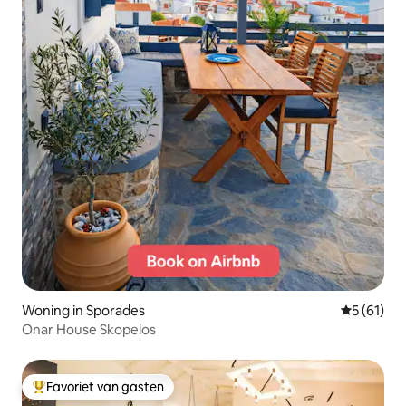
Woning in Sporades
Gemiddelde
5 (61)
Onar House Skopelos
Favoriet van gasten
Topfavoriet van gasten