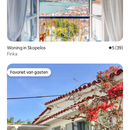
Woning in Skopelos
Gemiddelde
5 (39)
Finka
Favoriet van gasten
Favoriet van gasten