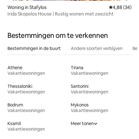
Woning in Stafylos
Gemiddelde be
4,88 (34)
Irida Skopelos House | Rustig wonen met zeezicht
Bestemmingen om te verkennen
Bestemmingen in de buurt
Andere soorten verblijven
Bes
Athene
Tirana
Vakantiewoningen
Vakantiewoningen
Thessaloniki
Santorini
Vakantiewoningen
Vakantiewoningen
Bodrum
Mykonos
Vakantiewoningen
Vakantiewoningen
Ksamil
Meer tonen
Vakantiewoningen