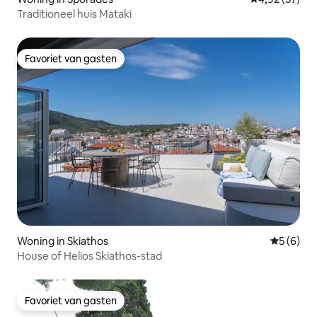
Traditioneel huis Mataki
Favoriet van gasten
Favoriet van gasten
Woning in Skiathos
Gemiddeld
5 (6)
House of Helios Skiathos-stad
Favoriet van gasten
Favoriet van gasten