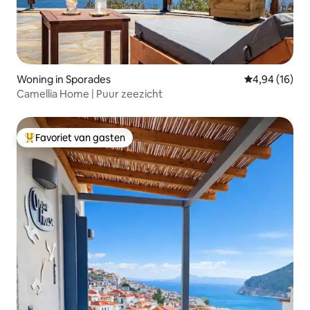
Woning in Sporades
Gemiddelde be
4,94 (16)
Camellia Home | Puur zeezicht
Favoriet van gasten
Topfavoriet van gasten