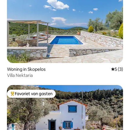
Woning in Skopelos
Gemiddeld
5 (3)
Villa Nektaria
Favoriet van gasten
Topfavoriet van gasten