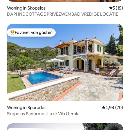
Woning in Skopelos
Gemiddelde
5 (19)
DAPHNE COTTAGE PRIVÉZWEMBAD VREDIGE LOCATIE
Favoriet van gasten
Topfavoriet van gasten
Woning in Sporades
Gemiddelde be
4,94 (70)
Skopelos Panormos Luxe Vila Geraki