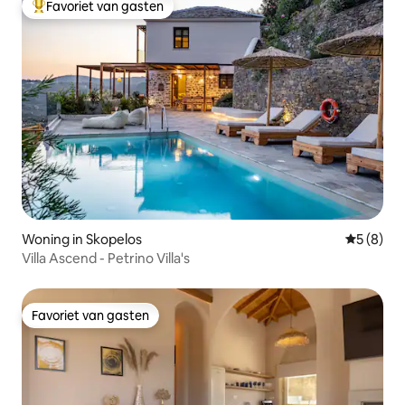
Favoriet van gasten
Topfavoriet van gasten
Woning in Skopelos
Gemiddeld
5 (8)
Villa Ascend - Petrino Villa's
Favoriet van gasten
Favoriet van gasten