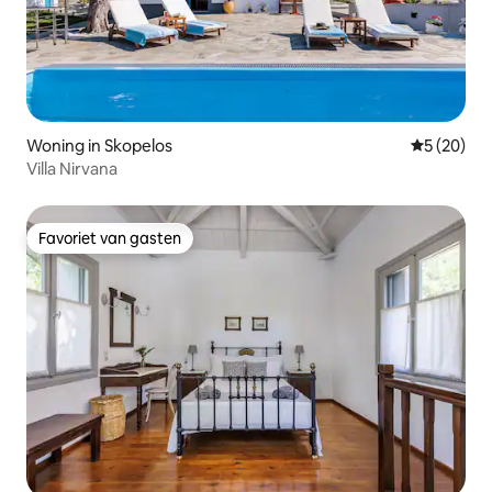
Woning in Skopelos
Gemiddelde
5 (20)
Villa Nirvana
Favoriet van gasten
Favoriet van gasten