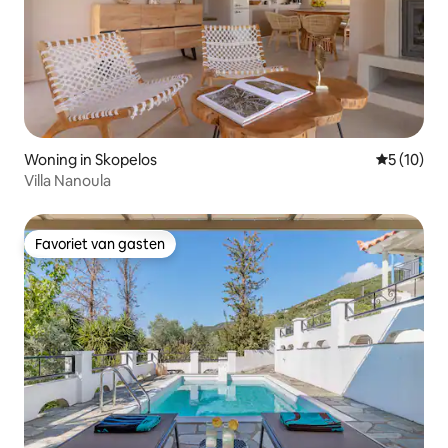
Woning in Skopelos
Gemiddelde
5 (10)
Villa Nanoula
Favoriet van gasten
Favoriet van gasten