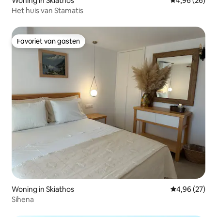
Woning in Skiathos
Gemiddelde be
4,96 (26)
Het huis van Stamatis
Favoriet van gasten
Favoriet van gasten
Woning in Skiathos
Gemiddelde be
4,96 (27)
Sihena