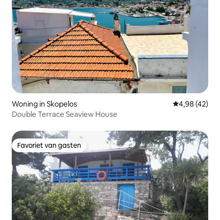
Woning in Skopelos
Gemiddelde be
4,98 (42)
Double Terrace Seaview House
Favoriet van gasten
Favoriet van gasten