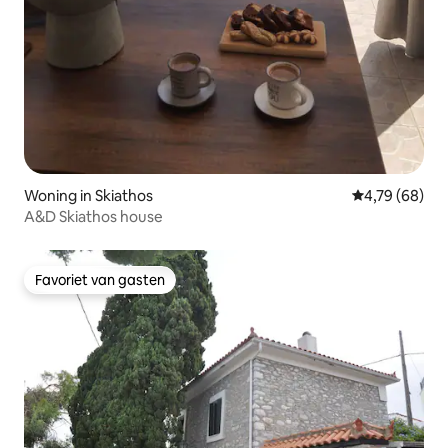
Woning in Skiathos
Gemiddelde be
4,79 (68)
A&D Skiathos house
Favoriet van gasten
Favoriet van gasten