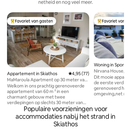
netheid en nog veel meer.
Favoriet van gasten
Favoriet van g
Topfavoriet van gasten
Topfavoriet van 
Woning in Sporad
Nirvana House, me
Appartement in Skiathos
Gemiddelde beoordeling van 4,
4,95 (77)
Dit mooie apparte
MaMaroula Apartment op 30 meter van
de eerste verdiep
strand
Welkom in ons prachtig gerenoveerde
gerenoveerd huis ,
appartement van 60 m ² in een
omgeving,net naas
charmant gebouw met twee
de Panagia Limnia-
verdiepingen op slechts 30 meter van
slaapkamers, gesch
Populaire voorzieningen voor
het strand van Megali Ammos en op
personen, een ba
slechts 10 minuten lopen van het
accommodaties nabij het strand in
en een groot dakte
centrum van Skiathos. Je vindt een
en ruim en is per
Skiathos
verscheidenheid aan restaurants en
te kijken. De oud
tavernes met livemuziek,