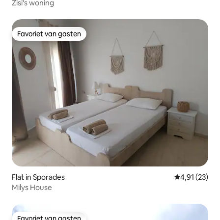
Zisi's woning
Favoriet van gasten
Favoriet van gasten
Flat in Sporades
Gemiddelde be
4,91 (23)
Milys House
Favoriet van gasten