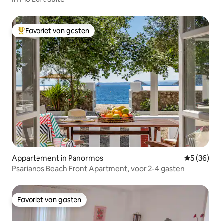
Favoriet van gasten
Topfavoriet van gasten
Appartement in Panormos
Gemiddelde
5 (36)
Psarianos Beach Front Apartment, voor 2-4 gasten
Favoriet van gasten
Favoriet van gasten