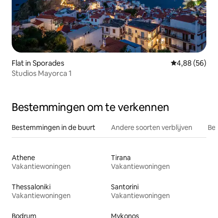
Flat in Sporades
Gemiddelde be
4,88 (56)
Studios Mayorca 1
Bestemmingen om te verkennen
Bestemmingen in de buurt
Andere soorten verblijven
Bes
Athene
Tirana
Vakantiewoningen
Vakantiewoningen
Thessaloniki
Santorini
Vakantiewoningen
Vakantiewoningen
Bodrum
Mykonos