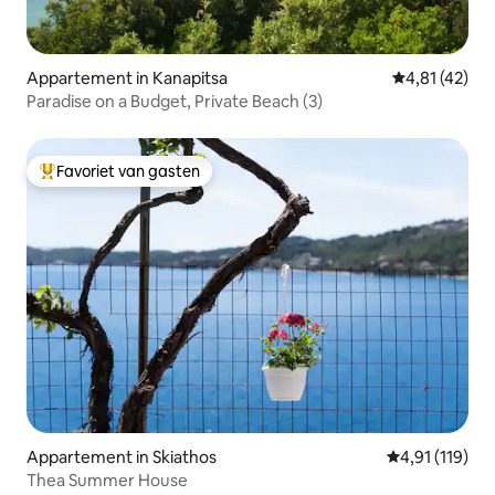
Appartement in Kanapitsa
Gemiddelde b
4,81 (42)
Paradise on a Budget, Private Beach (3)
Favoriet van gasten
Topfavoriet van gasten
Appartement in Skiathos
Gemiddelde be
4,91 (119)
Thea Summer House