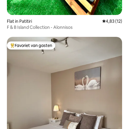
Flat in Patitiri
Gemiddelde be
4,83 (12)
F & B Island Collection - Alonnisos
Favoriet van gasten
Topfavoriet van gasten