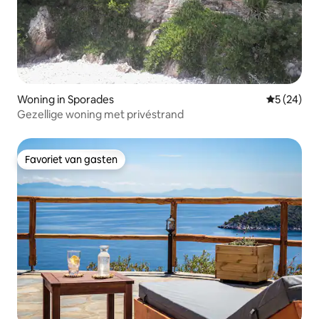
Woning in Sporades
Gemiddelde
5 (24)
Gezellige woning met privéstrand
Favoriet van gasten
Favoriet van gasten