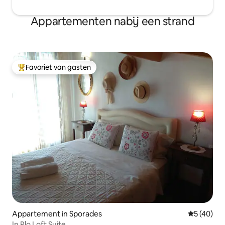
Appartementen nabij een strand
Favoriet van gasten
Topfavoriet van gasten
Appartement in Sporades
Gemiddelde
5 (40)
In Plo Loft Suite