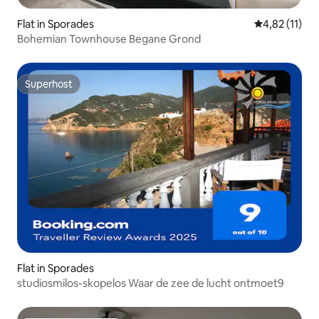
Flat in Sporades
Gemiddelde b
4,82 (11)
Bohemian Townhouse Begane Grond
Superhost
Superhost
Flat in Sporades
studiosmilos-skopelos Waar de zee de lucht ontmoet9