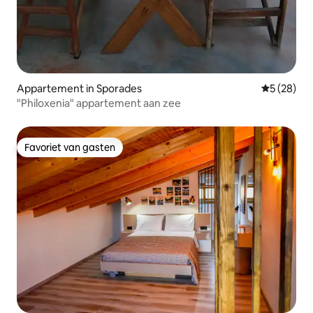
Appartement in Sporades
Gemiddelde
5 (28)
"Philoxenia" appartement aan zee
Favoriet van gasten
Favoriet van gasten