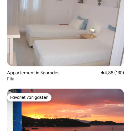
Appartement in Sporades
Gemiddelde beo
4,88 (130)
Filia
Favoriet van gasten
Favoriet van gasten