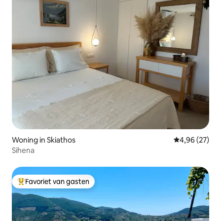
Woning in Skiathos
Gemiddelde be
4,96 (27)
Sihena
Favoriet van gasten
Topfavoriet van gasten