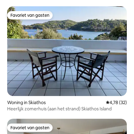
Favoriet van gasten
Favoriet van gasten
Woning in Skiathos
Gemiddelde be
4,78 (32)
Heerlijk zomerhuis (aan het strand) Skiathos Island
Favoriet van gasten
Favoriet van gasten