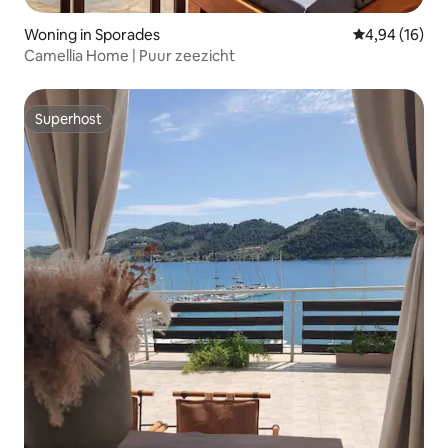
Woning in Sporades
Gemiddelde be
4,94 (16)
Camellia Home | Puur zeezicht
Superhost
Superhost