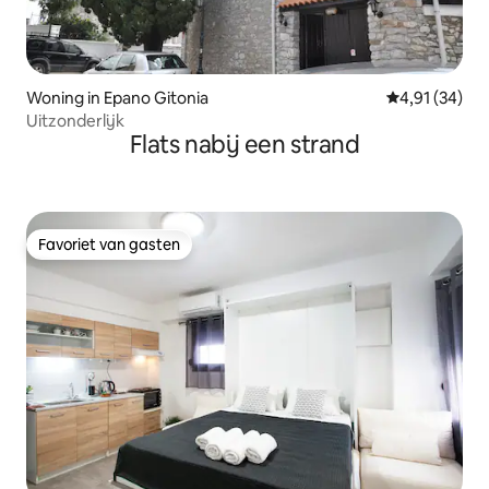
Woning in Epano Gitonia
Gemiddelde be
4,91 (34)
Uitzonderlijk
Flats nabij een strand
Favoriet van gasten
Favoriet van gasten