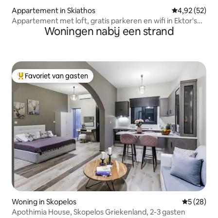
Appartement in Skiathos
Gemiddelde be
4,92 (52)
Appartement met loft, gratis parkeren en wifi in Ektor's
Woningen nabij een strand
Villa
Favoriet van gasten
Topfavoriet van gasten
Woning in Skopelos
Gemiddelde
5 (28)
Apothimia House, Skopelos Griekenland, 2-3 gasten