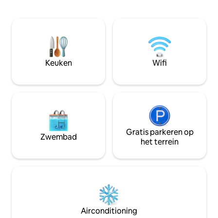
hoofdstraat ligge
fastfoodopties, supermarkten en
loopafstand. Er is
strandbars allemaal op loopafstand.
de buurt en het e
Daarnaast maken nabijgelegen
bushalte nummer 4 
verhuurdiensten voor boten, auto's en
minuten afstand.
motorfietsen het gemakkelijk om het
eiland te verkennen. Geniet van een
Keuken
Wifi
perfecte mix van ontspanning en
avontuur tijdens je verblijf
Gratis parkeren op
Zwembad
het terrein
Airconditioning