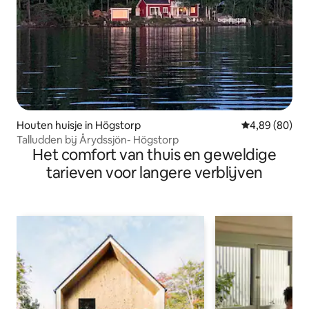
Houten huisje in Högstorp
Gemiddelde be
4,89 (80)
Talludden bij Årydssjön- Högstorp
Het comfort van thuis en geweldige
tarieven voor langere verblijven