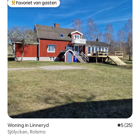
Favoriet van gasten
Topfavoriet van gasten
Woning in Linneryd
Gemiddelde
5 (25)
Sjölyckan, Rolsmo