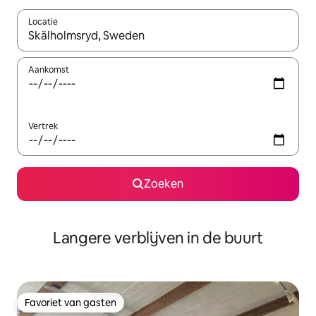
Locatie
Wanneer er resultaten beschikbaar zijn, maak je een keuze met 
Aankomst
Vertrek
Zoeken
Langere verblijven in de buurt
Favoriet van gasten
Favoriet van gasten