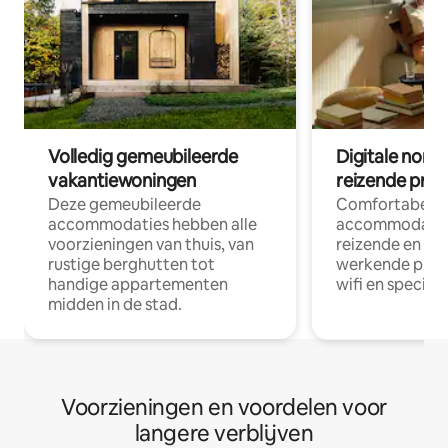
Volledig gemeubileerde
Digitale nom
vakantiewoningen
reizende prof
Deze gemeubileerde
Comfortabele
accommodaties hebben alle
accommodatie
voorzieningen van thuis, van
reizende en op
rustige berghutten tot
werkende profe
handige appartementen
wifi en special
midden in de stad.
Voorzieningen en voordelen voor
langere verblijven