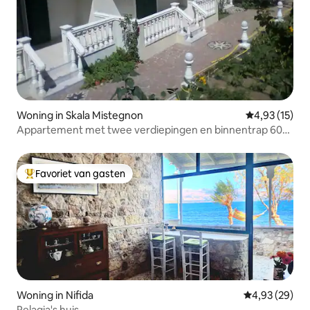
Woning in Skala Mistegnon
Gemiddelde be
4,93 (15)
Appartement met twee verdiepingen en binnentrap 60
m2
Favoriet van gasten
Topfavoriet van gasten
Woning in Nifida
Gemiddelde be
4,93 (29)
Pelagia's huis