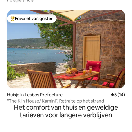
Favoriet van gasten
Topfavoriet van gasten
Huisje in Lesbos Prefecture
Gemiddelde
5 (14)
“The Kiln House/ Kamini”, Retraite op het strand
Het comfort van thuis en geweldige
tarieven voor langere verblijven