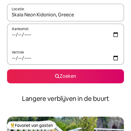
Locatie
Wanneer er resultaten beschikbaar zijn, maak je een keuze met 
Aankomst
Vertrek
Zoeken
Langere verblijven in de buurt
Favoriet van gasten
Topfavoriet van gasten