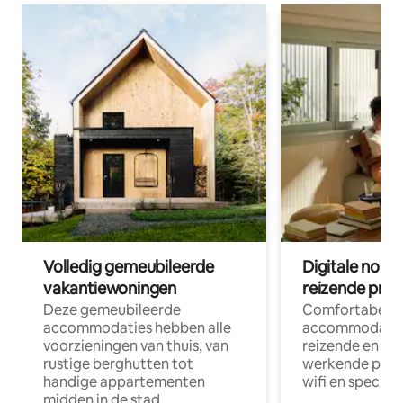
Volledig gemeubileerde
Digitale nom
vakantiewoningen
reizende prof
Deze gemeubileerde
Comfortabele
accommodaties hebben alle
accommodatie
voorzieningen van thuis, van
reizende en op
rustige berghutten tot
werkende profe
handige appartementen
wifi en special
midden in de stad.