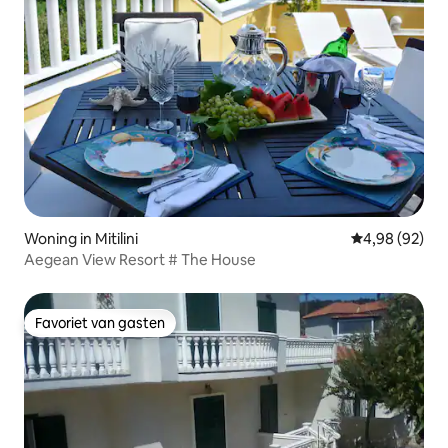
Woning in Mitilini
Gemiddelde be
4,98 (92)
Aegean View Resort # The House
Favoriet van gasten
Favoriet van gasten