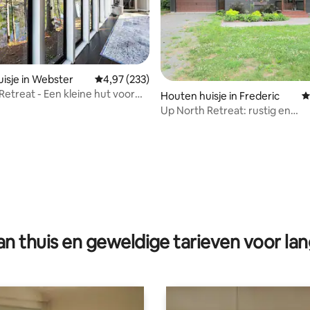
isje in Webster
Gemiddelde beoordeling van 4,97 op 5, 233 r
4,97 (233)
Retreat - Een kleine hut voor
Houten huisje in Frederic
G
inneringen!
Up North Retreat: rustig en
ontspannend, maar modern!
ling van 5 op 5, 17 recensies
n thuis en geweldige tarieven voor lan