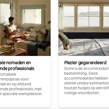
tale nomaden en
Plezier gegarandeerd
ende professionals
Soms is de accommodati
bestemming. Deze
ortabele
accommodaties hebben
mmodaties voor
allerlei unieke kenmerken
nde en op afstand
houten huisjes op een klif
nde professionals, met
rustige woonboten.
en speciale werkplekken.