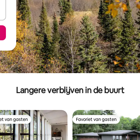
Langere verblijven in de buurt
iet van gasten
Favoriet van gasten
iet van gasten
Favoriet van gasten