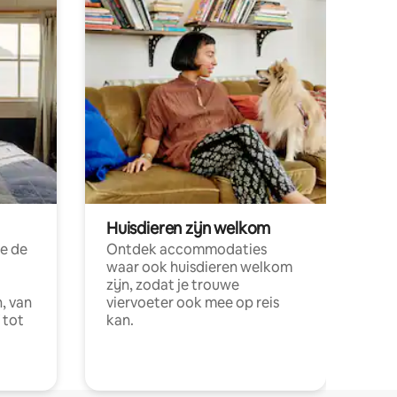
Huisdieren zijn welkom
e de
Ontdek accommodaties
waar ook huisdieren welkom
zijn, zodat je trouwe
, van
viervoeter ook mee op reis
 tot
kan.