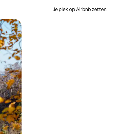
Je plek op Airbnb zetten
en of swipen.