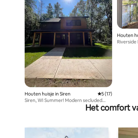
Houten hu
Riverside 
grote her
Houten huisje in Siren
Gemiddelde beoorde
5 (17)
Siren, WI Summer! Modern secluded
Het comfort va
cabin sleeps 6!