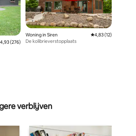
ecensies
Woning in Siren
Gemiddelde beoordeli
4,83 (12)
De kolibrieverstopplaats
emiddelde beoordeling van 4,93 op 5, 276 recensies
4,93 (276)
gere verblijven