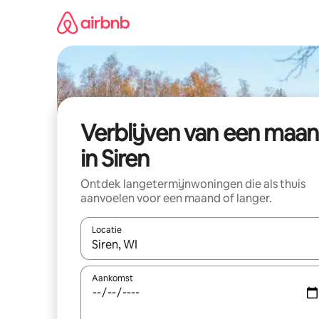
Ga
direct
naar
inhoud
Verblijven van een maa
in Siren
Ontdek langetermijnwoningen die als thuis
aanvoelen voor een maand of langer.
Locatie
Wanneer er resultaten beschikbaar zijn, maak je 
Aankomst