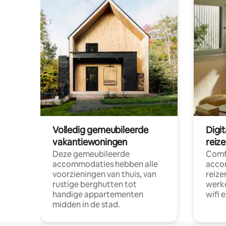
Volledig gemeubileerde
Digi
vakantiewoningen
reiz
Deze gemeubileerde
Comf
accommodaties hebben alle
acco
voorzieningen van thuis, van
reize
rustige berghutten tot
werke
handige appartementen
wifi 
midden in de stad.