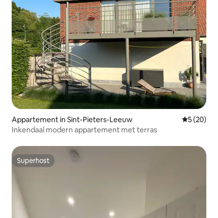
Appartement in Sint-Pieters-Leeuw
Gemiddelde
5 (20)
Inkendaal modern appartement met terras
Superhost
Superhost