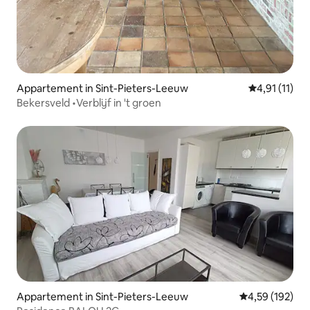
Appartement in Sint-Pieters-Leeuw
Gemiddelde b
4,91 (11)
Bekersveld •Verblijf in 't groen
Appartement in Sint-Pieters-Leeuw
Gemiddelde beo
4,59 (192)