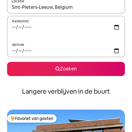
Locatie
Wanneer er resultaten beschikbaar zijn, maak je een keuze met 
Aankomst
Vertrek
Zoeken
Langere verblijven in de buurt
Favoriet van gasten
Topfavoriet van gasten