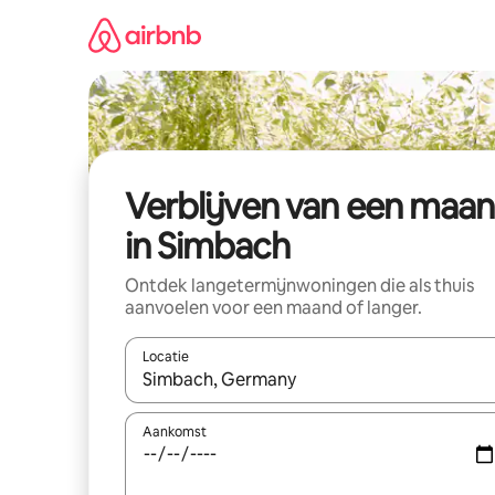
Ga
direct
naar
inhoud
Verblijven van een maa
in Simbach
Ontdek langetermijnwoningen die als thuis
aanvoelen voor een maand of langer.
Locatie
Wanneer er resultaten beschikbaar zijn, maak je 
Aankomst