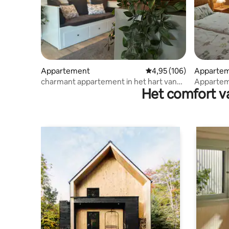
Appartement
Gemiddelde beoordeling
4,95 (106)
Apparte
charmant appartement in het hart van
Apparteme
Het comfort va
Beieren