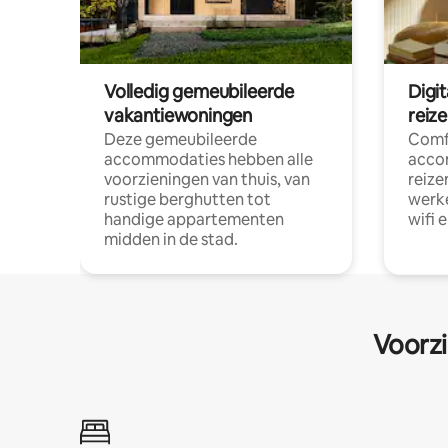
Volledig gemeubileerde
Digi
vakantiewoningen
reiz
Deze gemeubileerde
Comf
accommodaties hebben alle
acco
voorzieningen van thuis, van
reize
rustige berghutten tot
werke
handige appartementen
wifi 
midden in de stad.
Voorzi