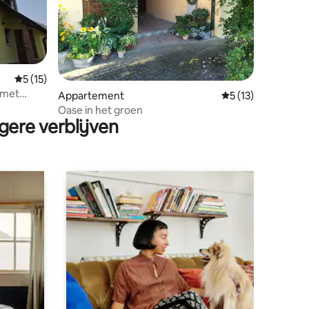
Gemiddelde beoordeling van 5 op 5, 15 recensies
5 (15)
 met
ecensies
Appartement
Gemiddelde beoord
5 (13)
Oase in het groen
gere verblijven