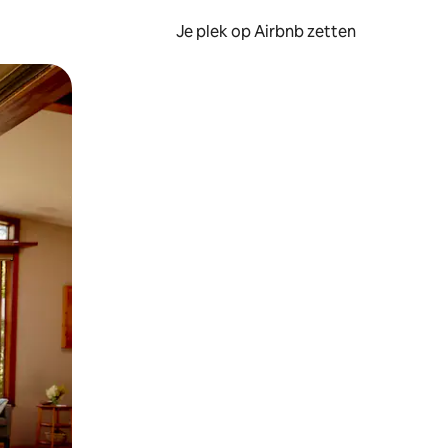
Je plek op Airbnb zetten
en of swipen.