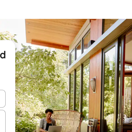
nd
een keuze met je de pijltjestoetsen omhoog en omlaag, óf door te tikk