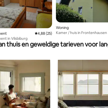
Woning
Kamer / huis in Frontenhausen
 van 4,95 op 5, 106 recensies
ment
Gemiddelde beoordeling van 4,88 op 5, 25 r
4,88 (25)
WLAN
nt in Vilsbiburg
n thuis en geweldige tarieven voor lan