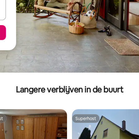
Langere verblijven in de buurt
st
Superhost
st
Superhost