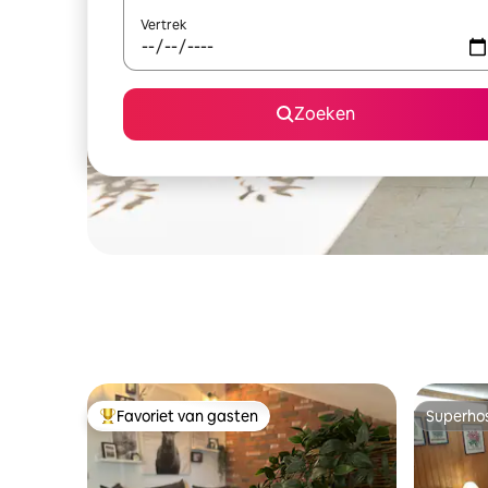
Vertrek
Zoeken
Favoriet van gasten
Superho
Topfavoriet van gasten
Superho