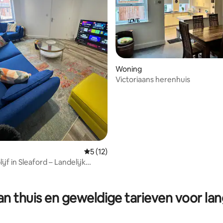
g van 4,9 op 5, 268 recensies
Woning
Victoriaans herenhuis
Gemiddelde beoordeling van 5 op 5, 12 r
5 (12)
ijf in Sleaford – Landelijk
tsoord
n thuis en geweldige tarieven voor lan