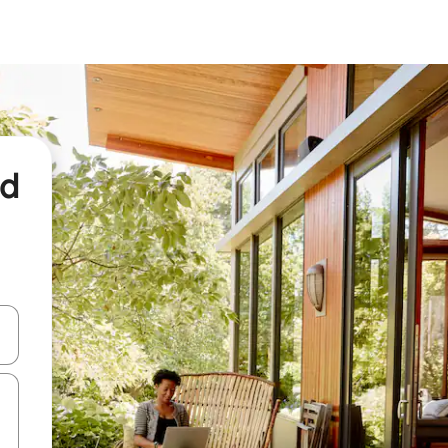
nd
een keuze met je de pijltjestoetsen omhoog en omlaag, óf door te tikk