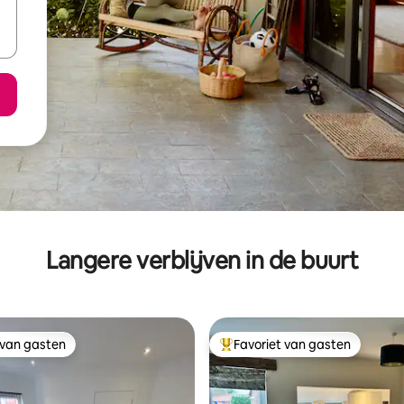
Langere verblijven in de buurt
 van gasten
Favoriet van gasten
 van gasten
Topfavoriet van gasten