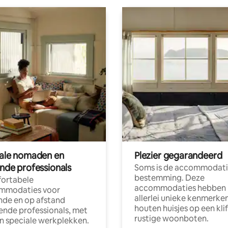
tale nomaden en
Plezier gegarandeerd
ende professionals
Soms is de accommodati
bestemming. Deze
ortabele
accommodaties hebben
mmodaties voor
allerlei unieke kenmerken
nde en op afstand
houten huisjes op een klif
nde professionals, met
rustige woonboten.
en speciale werkplekken.