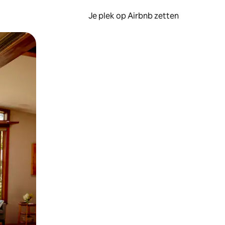
Je plek op Airbnb zetten
en of swipen.