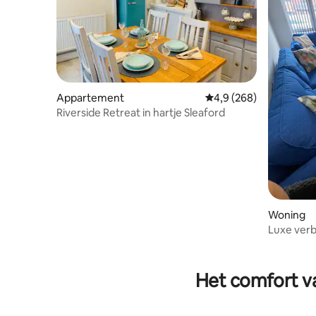
Appartement
Gemiddelde beoordelin
4,9 (268)
Riverside Retreat in hartje Sleaford
Woning
Luxe verbl
toevluch
Het comfort va