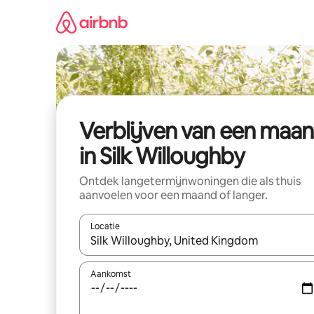
Ga
direct
naar
inhoud
Verblijven van een maa
in Silk Willoughby
Ontdek langetermijnwoningen die als thuis
aanvoelen voor een maand of langer.
Locatie
Wanneer er resultaten beschikbaar zijn, maak je 
Aankomst