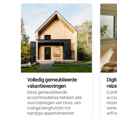
Volledig gemeubileerde
Digi
vakantiewoningen
reiz
Deze gemeubileerde
Comf
accommodaties hebben alle
acco
voorzieningen van thuis, van
reize
rustige berghutten tot
werke
handige appartementen
wifi 