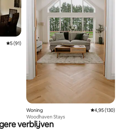
Gemiddelde beoordeling van 5 op 5, 91 recensies
5 (91)
ecensies
Woning
Gemiddelde beoordeling
4,95 (130)
Woodhaven Stays
gere verblijven