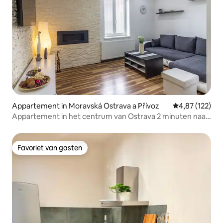
Appartement in Moravská Ostrava a Přívoz
Gemiddelde beo
4,87 (122)
Appartement in het centrum van Ostrava 2 minuten naar
Stodolní
Favoriet van gasten
Favoriet van gasten