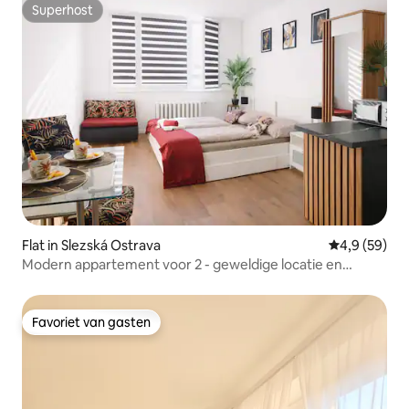
Superhost
Superhost
Flat in Slezská Ostrava
Gemiddelde b
4,9 (59)
Modern appartement voor 2 - geweldige locatie en
comfort
Favoriet van gasten
Favoriet van gasten