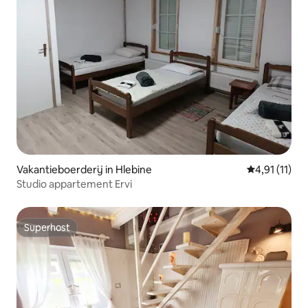
Vakantieboerderij in Hlebine
Gemiddelde b
4,91 (11)
Studio appartement Ervi
Superhost
Superhost