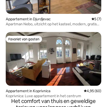
Appartement in Djurdjevac
Gemiddeld
5 (7)
Apartman Nebo, uitzicht op het kasteel, modern, gratis
parkeren + wifi
Favoriet van gasten
Favoriet van gasten
Appartement in Koprivnica
Gemiddelde be
4,95 (60)
Koprivnica: Luxe appartement in het centrum
Het comfort van thuis en geweldige