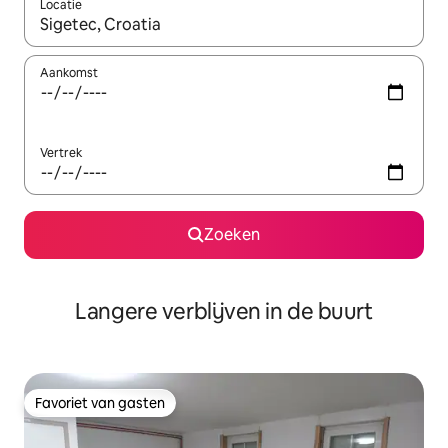
Locatie
Wanneer er resultaten beschikbaar zijn, maak je een keuze met 
Aankomst
Vertrek
Zoeken
Langere verblijven in de buurt
Favoriet van gasten
Favoriet van gasten