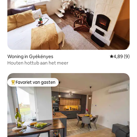
Woning in Gyékényes
Gemiddelde b
4,89 (9)
Houten hottub aan het meer
Favoriet van gasten
Topfavoriet van gasten