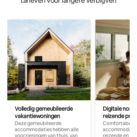
tarieven voor langere verblijven
Volledig gemeubileerde
Digitale nom
vakantiewoningen
reizende prof
Deze gemeubileerde
Comfortabele
accommodaties hebben alle
accommodatie
voorzieningen van thuis, van
reizende en op