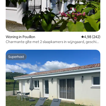
Woning in Pouillon
Gemiddelde beo
4,98 (242)
Charmante gîte met 2 slaapkamers in wijngaard, geschikt
voor 4/6 personen
Superhost
Superhost