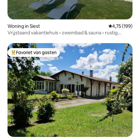
Woning in Siest
Gemiddelde beo
4,75 (199)
Vrijstaand vakantiehuis • zwembad & sauna • rustig
gelegen
Favoriet van gasten
Topfavoriet van gasten