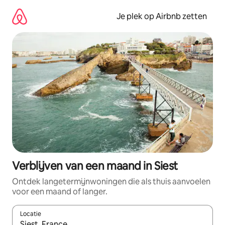
Ga
direct
Je plek op Airbnb zetten
naar
inhoud
Verblijven van een maand in Siest
Ontdek langetermijnwoningen die als thuis aanvoelen
voor een maand of langer.
Locatie
Wanneer er resultaten beschikbaar zijn, maak je een keuze met 