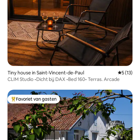
Tiny house in Saint-Vincent-de-Paul
Gemiddeld
5 (13)
CLIM Studio •Dicht bij DAX •Bed 160• Terras. Arcade
Favoriet van gasten
Topfavoriet van gasten