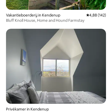
Vakantieboerderij in Kendenup
Gemiddelde beo
4,88 (142)
Bluff Knoll House, Home and Hound Farmstay
Privékamer in Kendenup