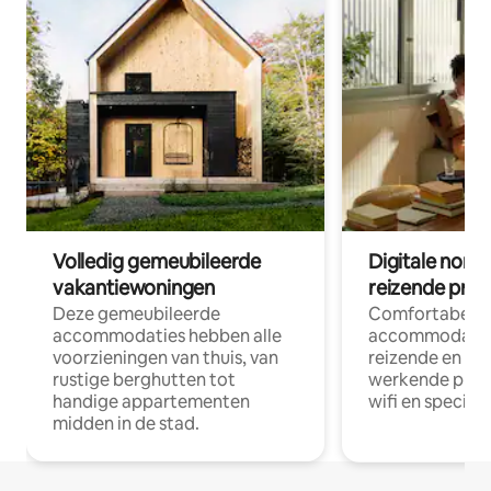
Volledig gemeubileerde
Digitale nom
vakantiewoningen
reizende prof
Deze gemeubileerde
Comfortabele
accommodaties hebben alle
accommodatie
voorzieningen van thuis, van
reizende en op
rustige berghutten tot
werkende profe
handige appartementen
wifi en special
midden in de stad.