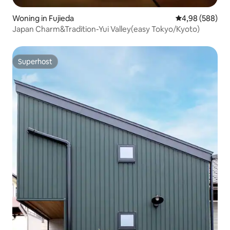
Woning in Fujieda
Gemiddelde beo
4,98 (588)
Japan Charm&Tradition-Yui Valley(easy Tokyo/Kyoto)
Superhost
Superhost