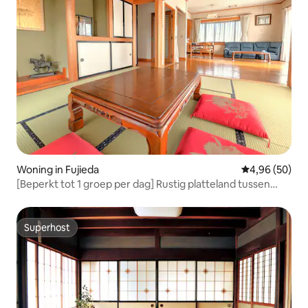
Woning in Fujieda
Gemiddelde be
4,96 (50)
[Beperkt tot 1 groep per dag] Rustig platteland tussen
Tokio en Kyoto | Met gratis parkeergelegenheid | Ruim
gastenverblijf voor gezinnen
Superhost
Superhost