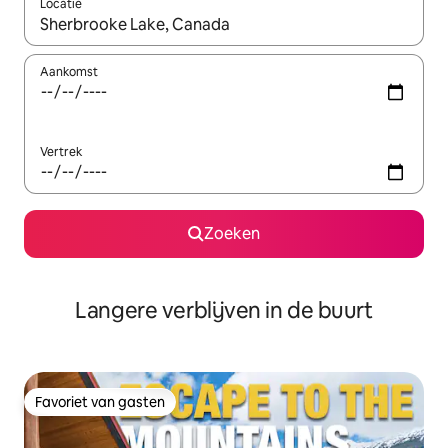
Locatie
Wanneer er resultaten beschikbaar zijn, maak je een keuze met 
Aankomst
Vertrek
Zoeken
Langere verblijven in de buurt
Favoriet van gasten
Favoriet van gasten