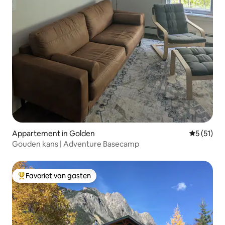
Appartement in Golden
Gemiddeld
5 (51)
Gouden kans | Adventure Basecamp
Favoriet van gasten
Topfavoriet van gasten