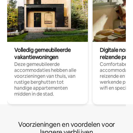
Volledig gemeubileerde
Digitale nom
vakantiewoningen
reizende prof
Deze gemeubileerde
Comfortabele
accommodaties hebben alle
accommodatie
voorzieningen van thuis, van
reizende en op
rustige berghutten tot
werkende profe
handige appartementen
wifi en special
midden in de stad.
Voorzieningen en voordelen voor
langere verblijven