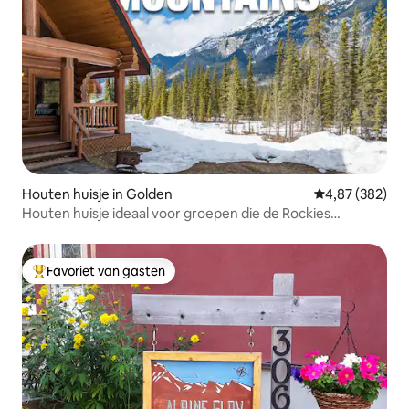
Houten huisje in Golden
Gemiddelde beo
4,87 (382)
Houten huisje ideaal voor groepen die de Rockies
verkennen
Favoriet van gasten
Topfavoriet van gasten