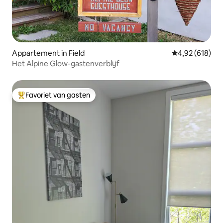
Appartement in Field
Gemiddelde beo
4,92 (618)
Het Alpine Glow-gastenverblijf
Favoriet van gasten
Topfavoriet van gasten