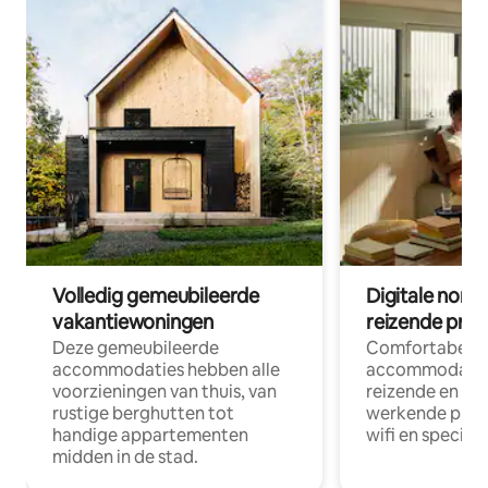
Volledig gemeubileerde
Digitale nom
vakantiewoningen
reizende prof
Deze gemeubileerde
Comfortabele
accommodaties hebben alle
accommodatie
voorzieningen van thuis, van
reizende en op
rustige berghutten tot
werkende profe
handige appartementen
wifi en special
midden in de stad.