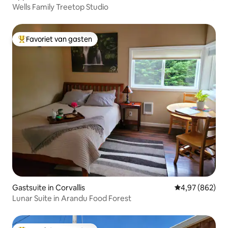
Wells Family Treetop Studio
Favoriet van gasten
Topfavoriet van gasten
Gastsuite in Corvallis
Gemiddelde beo
4,97 (862)
Lunar Suite in Arandu Food Forest