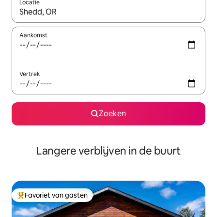
Locatie
Wanneer er resultaten beschikbaar zijn, maak je een keuze met 
Aankomst
Vertrek
Zoeken
Langere verblijven in de buurt
Favoriet van gasten
Topfavoriet van gasten