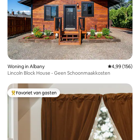
Woning in Albany
Gemiddelde beo
4,99 (156)
Lincoln Block House - Geen Schoonmaakkosten
Favoriet van gasten
Topfavoriet van gasten