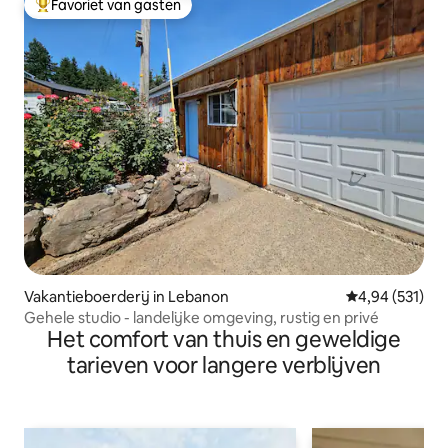
Favoriet van gasten
Topfavoriet van gasten
Vakantieboerderij in Lebanon
Gemiddelde beo
4,94 (531)
Gehele studio - landelijke omgeving, rustig en privé
Het comfort van thuis en geweldige
tarieven voor langere verblijven