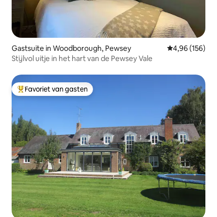
Gastsuite in Woodborough, Pewsey
Gemiddelde beo
4,96 (156)
Stijlvol uitje in het hart van de Pewsey Vale
Favoriet van gasten
Topfavoriet van gasten