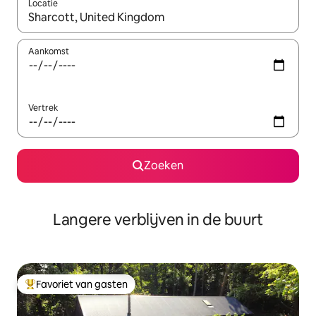
Locatie
Wanneer er resultaten beschikbaar zijn, maak je een keuze met 
Aankomst
Vertrek
Zoeken
Langere verblijven in de buurt
Favoriet van gasten
Topfavoriet van gasten