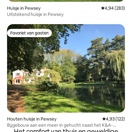
Huisje in Pewsey
Gemiddelde beo
4,94 (283)
Uitstekend huisje in Pewsey
Favoriet van gasten
Favoriet van gasten
Houten huisje in Pewsey
Gemiddelde beo
4,93 (122)
Bijgebouw aan een meer in gehucht naast het K&A-
Het comfort van thuis en geweldige
kanaal