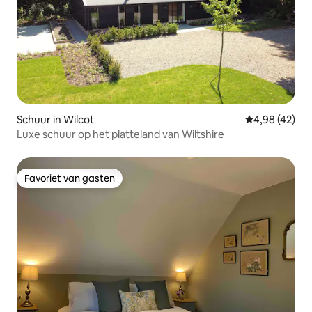
Schuur in Wilcot
Gemiddelde be
4,98 (42)
Luxe schuur op het platteland van Wiltshire
Favoriet van gasten
Favoriet van gasten