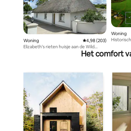
Woning
Historisc
Woning
Gemiddelde beoordeling
4,98 (203)
Way
Elizabeth's rieten huisje aan de Wild
Het comfort va
Atlantic Way