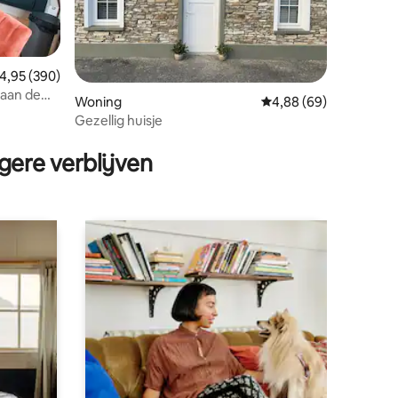
emiddelde beoordeling van 4,95 op 5, 390 recensies
4,95 (390)
 aan de
ecensies
Woning
Gemiddelde beoordelin
4,88 (69)
Gezellig huisje
gere verblijven