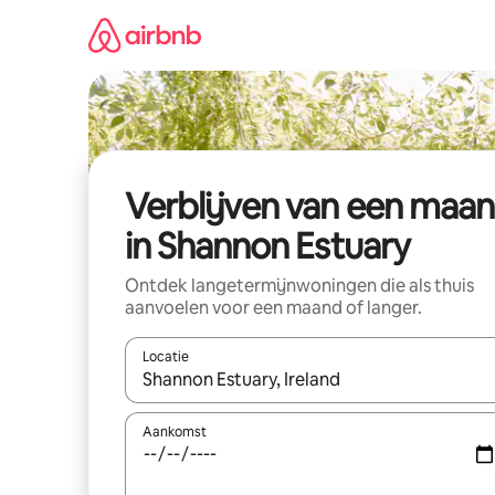
Ga
direct
naar
inhoud
Verblijven van een maa
in Shannon Estuary
Ontdek langetermijnwoningen die als thuis
aanvoelen voor een maand of langer.
Locatie
Wanneer er resultaten beschikbaar zijn, maak je 
Aankomst