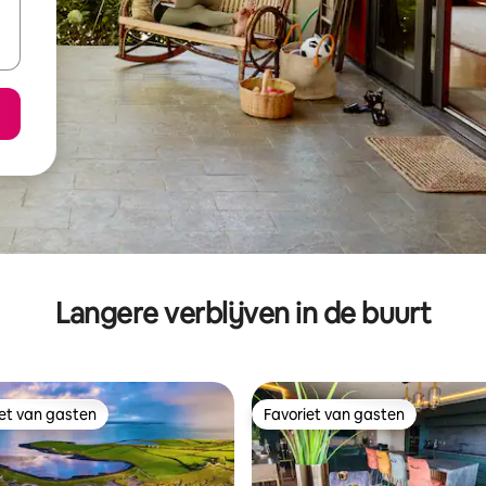
Langere verblijven in de buurt
iet van gasten
Favoriet van gasten
iet van gasten
Favoriet van gasten