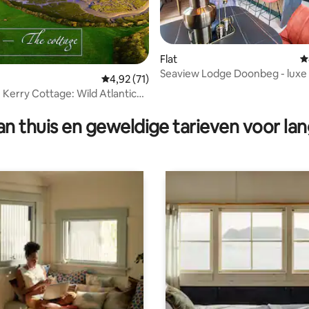
Flat
G
Seaview Lodge Doonbeg - luxe
Gemiddelde beoordeling van 4,92 op 5, 71 r
4,92 (71)
Wild Atlantic Way
h Kerry Cottage: Wild Atlantic
 van 4,98 op 5, 203 recensies
n thuis en geweldige tarieven voor lan