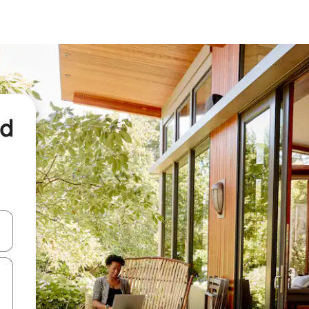
nd
een keuze met je de pijltjestoetsen omhoog en omlaag, óf door te tikk