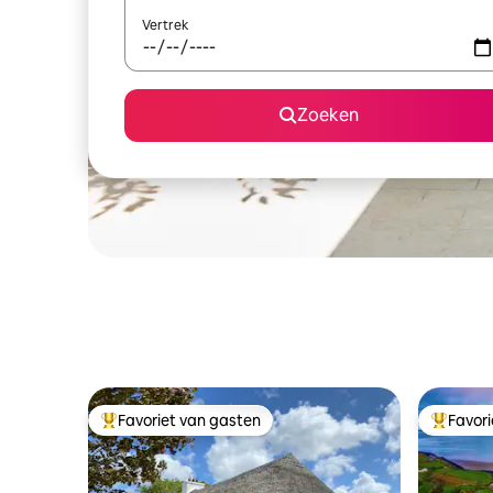
Vertrek
Zoeken
Favoriet van gasten
Favor
Topfavoriet van gasten
Topfavor