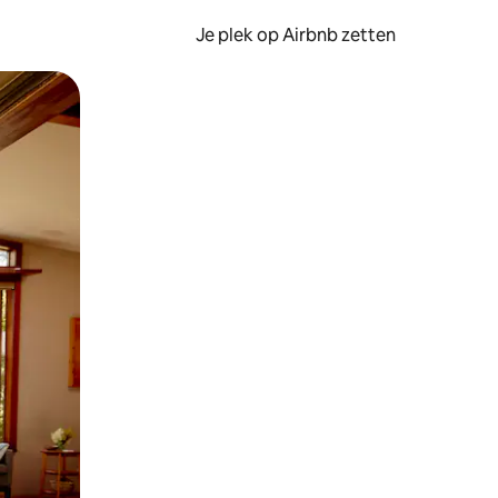
Je plek op Airbnb zetten
en of swipen.