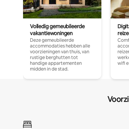
Volledig gemeubileerde
Digi
vakantiewoningen
reiz
Deze gemeubileerde
Comf
accommodaties hebben alle
acco
voorzieningen van thuis, van
reize
rustige berghutten tot
werke
handige appartementen
wifi 
midden in de stad.
Voorzi