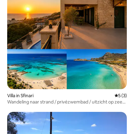
Villa in Sfinari
Gemiddeld
5 (3)
Wandeling naar strand / privézwembad / uitzicht op zee
en zonsondergang