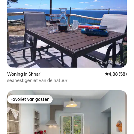
Woning in Sfinari
Gemiddelde be
4,88 (58)
seanest geniet van de natuur
Favoriet van gasten
Favoriet van gasten