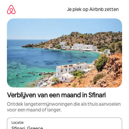
Ga
direct
Je plek op Airbnb zetten
naar
inhoud
Verblijven van een maand in Sfinari
Ontdek langetermijnwoningen die als thuis aanvoelen
voor een maand of langer.
Locatie
Wanneer er resultaten beschikbaar zijn, maak je een keuze met 