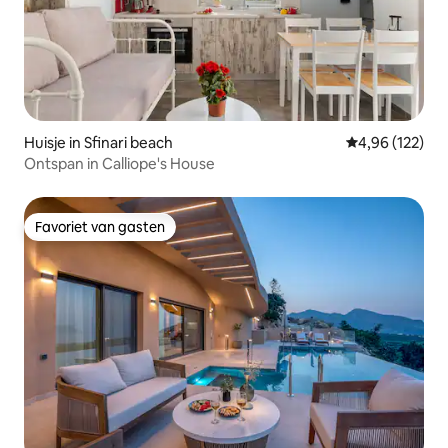
Huisje in Sfinari beach
Gemiddelde beo
4,96 (122)
Ontspan in Calliope's House
Favoriet van gasten
Favoriet van gasten