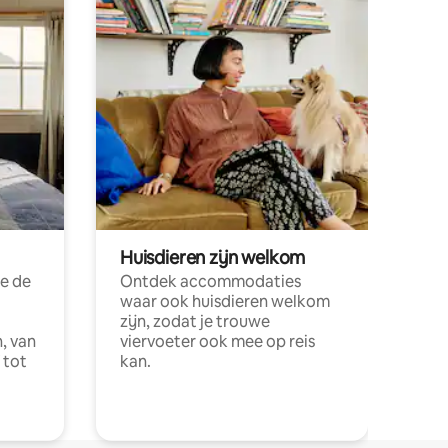
Huisdieren zijn welkom
e de
Ontdek accommodaties
waar ook huisdieren welkom
zijn, zodat je trouwe
, van
viervoeter ook mee op reis
 tot
kan.