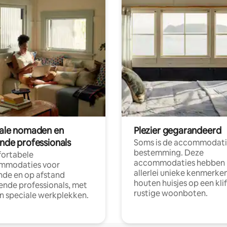
tale nomaden en
Plezier gegarandeerd
ende professionals
Soms is de accommodati
bestemming. Deze
ortabele
accommodaties hebben
mmodaties voor
allerlei unieke kenmerken
nde en op afstand
houten huisjes op een klif
nde professionals, met
rustige woonboten.
en speciale werkplekken.