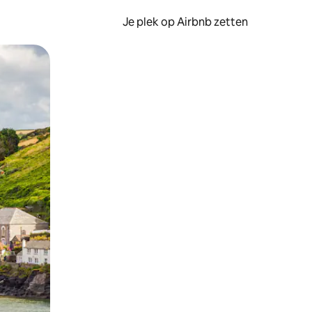
Je plek op Airbnb zetten
en of swipen.