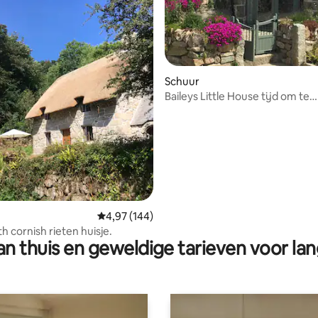
 van 4,98 op 5, 144 recensies
Schuur
Baileys Little House tijd om te
ontspannen
Gemiddelde beoordeling van 4,97 op 5, 144 r
4,97 (144)
h cornish rieten huisje.
n thuis en geweldige tarieven voor lan