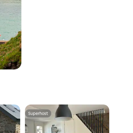
Superhost
Superhost