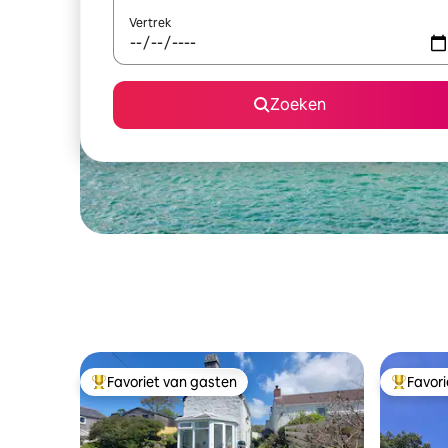
Vertrek
Zoeken
Favoriet van gasten
Favor
Topfavoriet van gasten
Topfavor