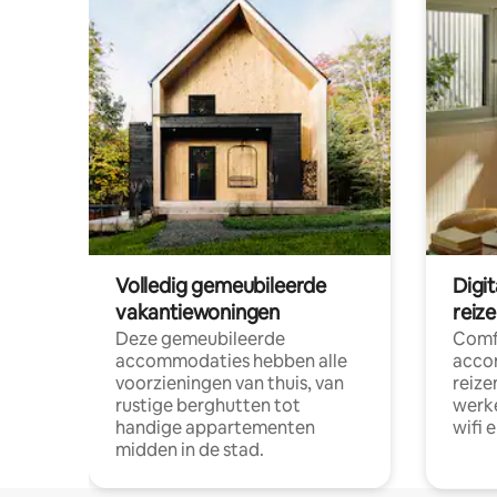
Volledig gemeubileerde
Digi
vakantiewoningen
reiz
Deze gemeubileerde
Comf
accommodaties hebben alle
acco
voorzieningen van thuis, van
reize
rustige berghutten tot
werke
handige appartementen
wifi 
midden in de stad.