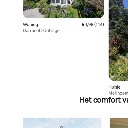
Woning
Gemiddelde beoordeling
4,98 (144)
Darracott Cottage
Huisje
Mellinzeat
Het comfort va