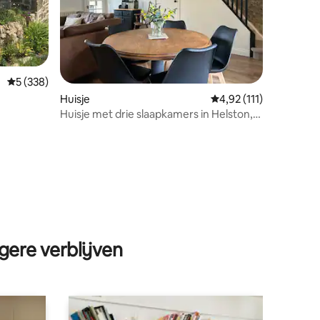
Gemiddelde beoordeling van 5 op 5, 338 recensies
5 (338)
Huisje
Gemiddelde beoordelin
4,92 (111)
Huisje met drie slaapkamers in Helston,
in de buurt van Porthleven
ecensies
gere verblijven