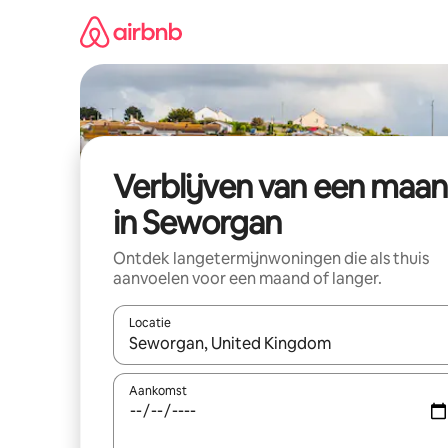
Ga
direct
naar
inhoud
Verblijven van een maa
in Seworgan
Ontdek langetermijnwoningen die als thuis
aanvoelen voor een maand of langer.
Locatie
Wanneer er resultaten beschikbaar zijn, maak je 
Aankomst