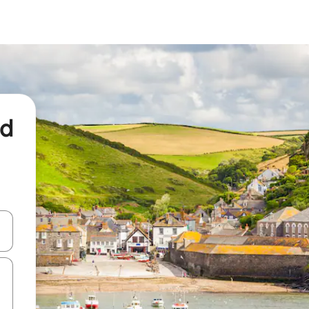
nd
een keuze met je de pijltjestoetsen omhoog en omlaag, óf door te tikk