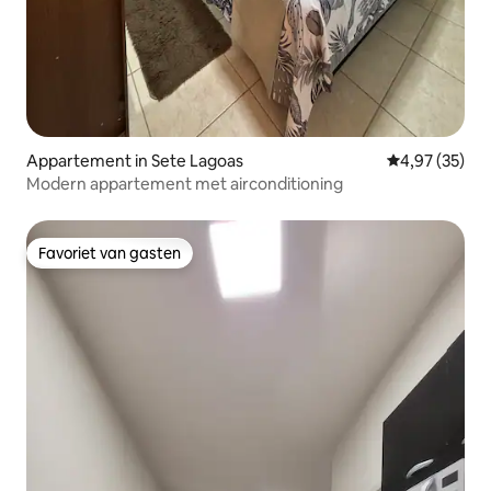
Appartement in Sete Lagoas
Gemiddelde be
4,97 (35)
Modern appartement met airconditioning
Favoriet van gasten
Favoriet van gasten