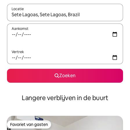
Locatie
Wanneer er resultaten beschikbaar zijn, maak je een keuze met 
Aankomst
Vertrek
Zoeken
Langere verblijven in de buurt
Favoriet van gasten
Favoriet van gasten