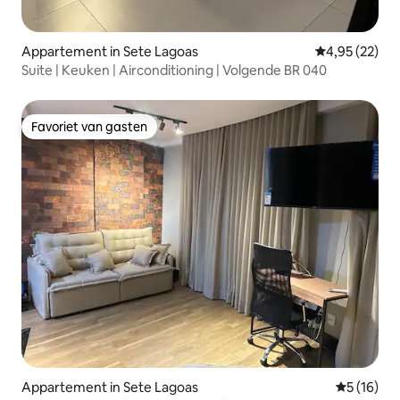
Appartement in Sete Lagoas
Gemiddelde be
4,95 (22)
Suite | Keuken | Airconditioning | Volgende BR 040
Favoriet van gasten
Favoriet van gasten
Appartement in Sete Lagoas
Gemiddelde
5 (16)