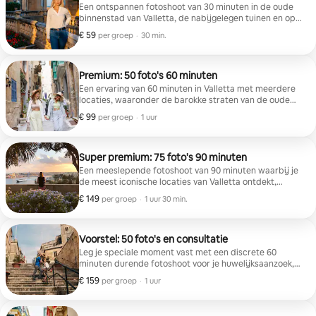
Een ontspannen fotoshoot van 30 minuten in de oude
binnenstad van Valletta, de nabijgelegen tuinen en op
de uitkijkpunten bij de haven. Verken charmante
€ 59
€ 59 per groep
,
per groep
·
30 min.
steegjes, straten van goudkleurige kalksteen en
schilderachtige uitzichten op zee voor mooie,
natuurlijke reisherinneringen in een korte sessie.
Inclusief 20 bewerkte foto's.
Premium: 50 foto's 60 minuten
Een ervaring van 60 minuten in Valletta met meerdere
locaties, waaronder de barokke straten van de oude
stad, verborgen steegjes, schilderachtige tuinen en
€ 99
€ 99 per groep
,
per groep
·
1 uur
prachtige uitkijkpunten over de Grand Harbour, voor
een gevarieerde en natuurlijke galerij. Inclusief 50
professioneel bewerkte foto's.
Super premium: 75 foto's 90 minuten
Een meeslepende fotoshoot van 90 minuten waarbij je
de meest iconische locaties van Valletta ontdekt,
waaronder de Upper Barrakka Gardens, historische
€ 149
€ 149 per groep
,
per groep
·
1 uur 30 min.
straten en verborgen hoekjes. Inclusief tijd om van
outfit te wisselen en een volledige storytelling-galerij.
Inclusief 75 professioneel bewerkte foto's.
Voorstel: 50 foto's en consultatie
Leg je speciale moment vast met een discrete 60
minuten durende fotoshoot voor je huwelijksaanzoek,
inclusief 50 foto's en een consult voorafgaand aan de
€ 159
€ 159 per groep
,
per groep
·
1 uur
shoot met deskundige begeleiding over locaties, timing
en belichting. Vloeit naadloos over in een ontspannen
sessie voor koppels.