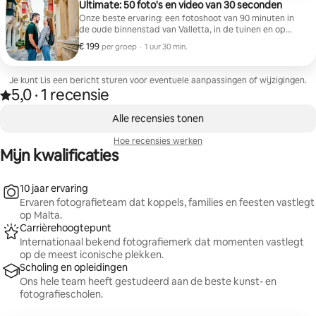
Ultimate: 50 foto's en video van 30 seconden
Onze beste ervaring: een fotoshoot van 90 minuten in
de oude binnenstad van Valletta, in de tuinen en op
uitkijkpunten bij de haven. Inclusief creatieve leiding,
€ 199
€ 199 per groep
,
per groep
·
1 uur 30 min.
extra filmische opnamen en een professioneel
bewerkte video van 30 seconden, naast je 50
professioneel bewerkte foto's.
Je kunt Lis een bericht sturen voor eventuele aanpassingen of wijzigingen.
5,0
·
1 recensie
Beoordeeld met 5,0 van vijf sterren, van 1 recensie
,
0 van 0 items weergegeven
Alle recensies tonen
Hoe recensies werken
Mijn kwalificaties
10 jaar ervaring
Ervaren fotografieteam dat koppels, families en feesten vastlegt
op Malta.
Carrièrehoogtepunt
Internationaal bekend fotografiemerk dat momenten vastlegt
op de meest iconische plekken.
Scholing en opleidingen
Ons hele team heeft gestudeerd aan de beste kunst- en
fotografiescholen.