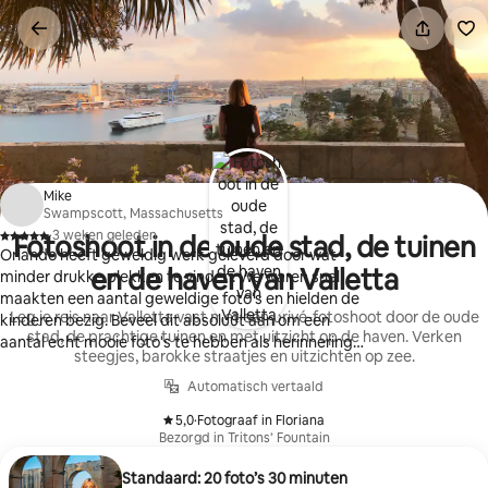
Ga
direct
naar
inhoud
Mike
Swampscott, Massachusetts
·
3 weken geleden
Fotoshoot in de oude stad, de tuinen
,
Orlando heeft geweldig werk geleverd door wat
en de haven van Valletta
minder drukke plekken te vinden. We waren snel,
maakten een aantal geweldige foto's en hielden de
Leg je reis naar Valletta vast met een privé-fotoshoot door de oude
kinderen bezig. Beveel dit absoluut aan om een
stad, de prachtige tuinen en met uitzicht op de haven. Verken
aantal echt mooie foto's te hebben als herinnering
steegjes, barokke straatjes en uitzichten op zee.
aan je reis
Automatisch vertaald
5,0
·
Fotograaf in Floriana
,
Bezorgd in Tritons’ Fountain
Standaard: 20 foto’s 30 minuten