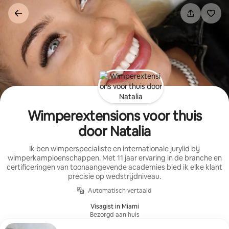
Ga
direct
naar
inhoud
Wimperextensions voor thuis
door Natalia
Ik ben wimperspecialiste en internationale jurylid bij
wimperkampioenschappen. Met 11 jaar ervaring in de branche en
certificeringen van toonaangevende academies bied ik elke klant
precisie op wedstrijdniveau.
Automatisch vertaald
Visagist in Miami
Bezorgd aan huis