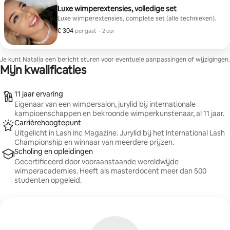
Luxe wimperextensies, volledige set
Luxe wimperextensies, complete set (alle technieken).
€ 304
€ 304 per gast
,
per gast
·
2 uur
Je kunt Natalia een bericht sturen voor eventuele aanpassingen of wijzigingen.
Mijn kwalificaties
11 jaar ervaring
Eigenaar van een wimpersalon, jurylid bij internationale
kampioenschappen en bekroonde wimperkunstenaar, al 11 jaar.
Carrièrehoogtepunt
Uitgelicht in Lash Inc Magazine. Jurylid bij het International Lash
Championship en winnaar van meerdere prijzen.
Scholing en opleidingen
Gecertificeerd door vooraanstaande wereldwijde
wimperacademies. Heeft als masterdocent meer dan 500
studenten opgeleid.