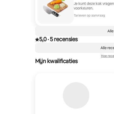
Je kunt deze kok vragen
voorkeuren.
Tarieven op aanvraag
Alle
5,0
·
5 recensies
5,0 van vijf sterren, van 5 recensies
,
0 van 0 items weergegeven
Alle rec
Hoe rece
Mijn kwalificaties