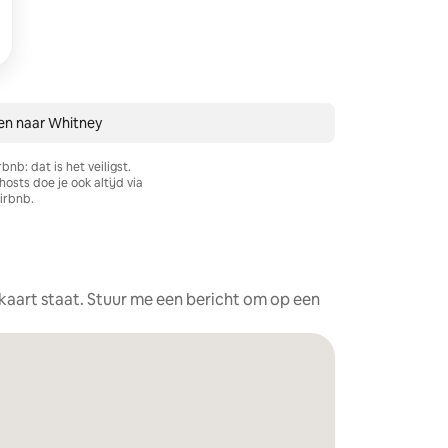
ren naar Whitney
rbnb: dat is het veiligst.
sts doe je ook altijd via
irbnb.
e kaart staat. Stuur me een bericht om op een