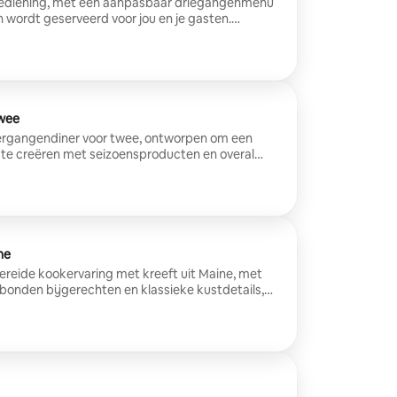
bediening, met een aanpasbaar driegangenmenu
n wordt geserveerd voor jou en je gasten.
jouw smaak, het seizoen en de beste
, met optionele drankjes als extra's om de
ken. Beschikbaar binnen 30 minuten van
twee
ergangendiner voor twee, ontworpen om een
 te creëren met seizoensproducten en overal
chikbaar binnen 30 minuten van Belgrado.
ne
ereide kookervaring met kreeft uit Maine, met
ebonden bijgerechten en klassieke kustdetails,
e van een echte zomerse bijeenkomst
te brengen. De benodigdheden voor buiten koken
 chef-kok. Beschikbaar binnen 30 minuten van