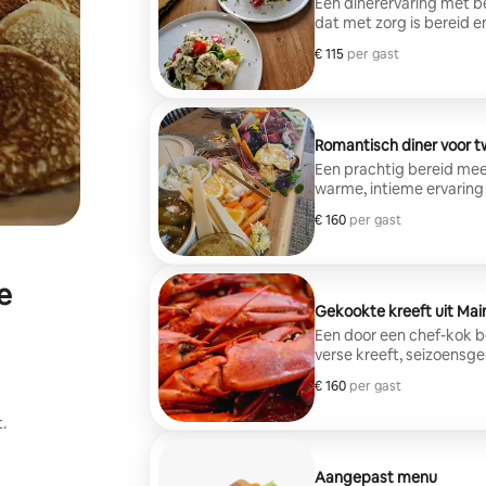
Een dinerervaring met 
dat met zorg is bereid e
Ontworpen op basis van 
€ 115
€ 115 per gast
per gast
beschikbare ingrediënten
ervaring compleet te ma
Belgrado.
Romantisch diner voor 
Een prachtig bereid me
warme, intieme ervaring
doordachte details. Bes
€ 160
€ 160 per gast
per gast
e
Gekookte kreeft uit Mai
Een door een chef-kok b
verse kreeft, seizoensg
ontworpen om de charm
€ 160
€ 160 per gast
per gast
rechtstreeks aan tafel 
worden verzorgd door de
.
Belgrado.
Aangepast menu