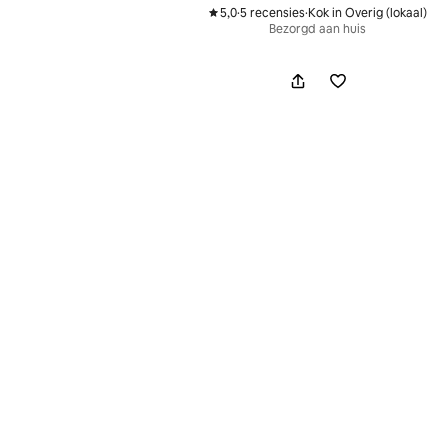
5,0
·
5 recensies
·
Kok in Overig (lokaal)
,
,
Bezorgd aan huis