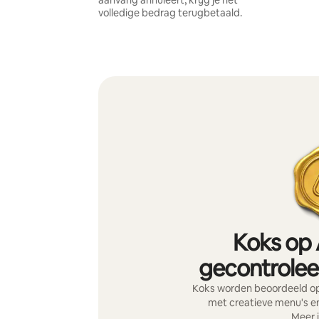
aanvang annuleert, krijg je het
volledige bedrag terugbetaald.
Koks op 
gecontroleer
Koks worden beoordeeld op 
met creatieve menu's en
Meer 