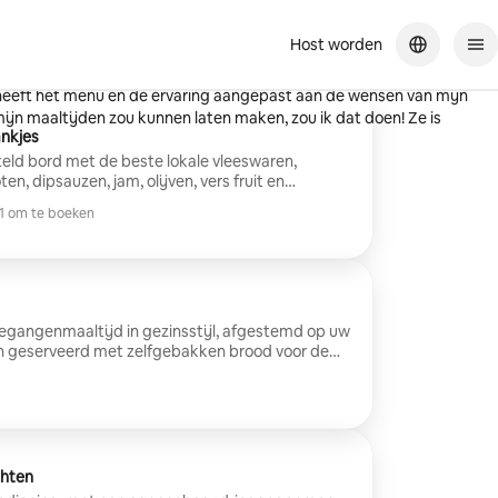
Host worden
om. Haar maaltijden waren uitzonderlijk, iets wat je in een
y heeft het menu en de ervaring aangepast aan de wensen van mijn
l mijn maaltijden zou kunnen laten maken, zou ik dat doen! Ze is
ankjes
ld bord met de beste lokale vleeswaren,
n, dipsauzen, jam, olijven, vers fruit en
ackers, allemaal vers voor jou en je gasten
1 om te boeken
a seizoensgebonden details geïnspireerd op de
1 om te boeken
ok op de boerenmarkt. Volledig aanpasbaar aan
eid. Beschikbaar binnen 30 minuten van
iegangenmaaltijd in gezinsstijl, afgestemd op uw
n geserveerd met zelfgebakken brood voor de
om mensen bij elkaar te brengen en biedt jou en je
e eetervaring. Beschikbaar binnen 30 minuten
chten