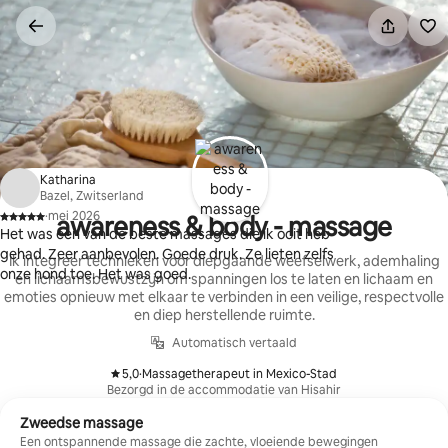
Ga
direct
naar
inhoud
Katharina
Bazel, Zwitserland
·
mei 2026
awareness & body - massage
,
Het was een van de beste massages die ik ooit heb
gehad. Zeer aanbevolen. Goede druk. Ze lieten zelfs
Ik integreer technieken voor diepgaande weefselwerk, ademhaling
onze hond toe. Het was goed.
en lichaamsbewustzijn om spanningen los te laten en lichaam en
emoties opnieuw met elkaar te verbinden in een veilige, respectvolle
en diep herstellende ruimte.
Automatisch vertaald
5,0
·
Massagetherapeut in Mexico-Stad
,
Bezorgd in de accommodatie van Hisahir
Zweedse massage
Een ontspannende massage die zachte, vloeiende bewegingen