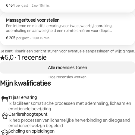
vloeiendheid van de Zweedse massage (ontspannend), waardoor een
€ 164
€ 164 per gast
,
per gast
·
2 uur 15 min.
balans ontstaat tussen bevrijding en diepe rust.
Massageritueel voor stellen
Een intieme en mindful ervaring voor twee, waarbij aanraking,
ademhaling en aanwezigheid een ruimte creëren voor diepe
verbinding. Ideaal om als koppel de band te versterken, samen te
€ 205
€ 205 per gast
,
per gast
·
1 uur 15 min.
ontspannen en een moment van welzijn, zorg en harmonie te delen.
Je kunt Hisahir een bericht sturen voor eventuele aanpassingen of wijzigingen.
5,0
·
1 recensie
Beoordeeld met 5,0 van vijf sterren, van 1 recensie
,
0 van 0 items weergegeven
Alle recensies tonen
Hoe recensies werken
Mijn kwalificaties
11 jaar ervaring
Ik faciliteer somatische processen met ademhaling, lichaam en
emotionele bevrijding
Carrièrehoogtepunt
Ik heb processen van lichamelijke herverbinding en diepgaand
emotioneel welzijn begeleid
Scholing en opleidingen