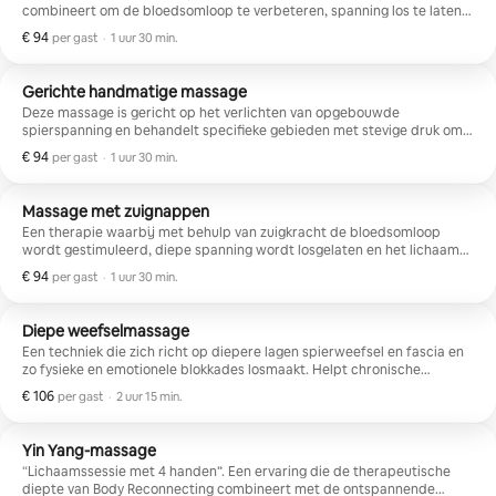
combineert om de bloedsomloop te verbeteren, spanning los te laten
en een diepe staat van rust te bevorderen. Ideaal om stress te
€ 94
€ 94 per gast
,
per gast
·
1 uur 30 min.
verminderen, het zenuwstelsel te ontspannen en opnieuw contact te
maken met het lichaam door middel van zachtheid en welzijn.
Gerichte handmatige massage
Deze massage is gericht op het verlichten van opgebouwde
spierspanning en behandelt specifieke gebieden met stevige druk om
contracturen los te maken, de mobiliteit te verbeteren en fysieke pijn
€ 94
€ 94 per gast
,
per gast
·
1 uur 30 min.
te verminderen. Perfect voor wie lichamelijke stress of ongemak
ervaart als gevolg van lichamelijke activiteit of de dagelijkse routine.
Massage met zuignappen
Een therapie waarbij met behulp van zuigkracht de bloedsomloop
wordt gestimuleerd, diepe spanning wordt losgelaten en het lichaam
wordt ontgift. Cupping-bekers helpen de fascia los te maken, spierpijn
€ 94
€ 94 per gast
,
per gast
·
1 uur 30 min.
te verlichten en natuurlijke herstelprocessen te activeren. Ideaal om te
ontspannen, tot rust te komen en weer in contact te komen met je
lichaam door middel van een intense en bevrijdende sensatie.
Diepe weefselmassage
Een techniek die zich richt op diepere lagen spierweefsel en fascia en
zo fysieke en emotionele blokkades losmaakt. Helpt chronische
spanning los te laten, de houding te verbeteren en een gevoel van
€ 106
€ 106 per gast
,
per gast
·
2 uur 15 min.
diepe, blijvende verlichting in het lichaam te creëren.
Yin Yang-massage
“Lichaamssessie met 4 handen”. Een ervaring die de therapeutische
diepte van Body Reconnecting combineert met de ontspannende