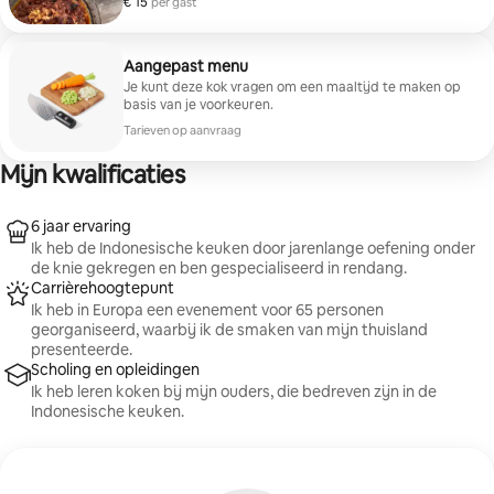
€ 15
€ 15 per gast
per gast
zijn gemaakt van natuurlijke ingrediënten en bieden
een ware smaak van Indonesië.
Aangepast menu
Je kunt deze kok vragen om een maaltijd te maken op
basis van je voorkeuren.
Tarieven op aanvraag
Mijn kwalificaties
6 jaar ervaring
Ik heb de Indonesische keuken door jarenlange oefening onder
de knie gekregen en ben gespecialiseerd in rendang.
Carrièrehoogtepunt
Ik heb in Europa een evenement voor 65 personen
georganiseerd, waarbij ik de smaken van mijn thuisland
presenteerde.
Scholing en opleidingen
Ik heb leren koken bij mijn ouders, die bedreven zijn in de
Indonesische keuken.