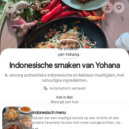
Ga
direct
naar
inhoud
Indonesische smaken van Yohana
Ik verzorg authentieke Indonesische en Balinese maaltijden, met
natuurlijke ingrediënten.
Automatisch vertaald
Kok in Bali
Bezorgd aan huis
Indonesisch menu
Geniet van een maaltijd bereid op een Airbnb of een
andere favoriete locatie met twee voorgerechten, vier
hoofdgerechten, één dessert en rijst. De gerechten