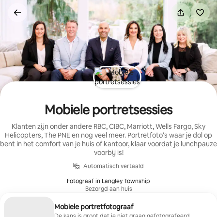
Ga
direct
naar
inhoud
Mobiele portretsessies
Klanten zijn onder andere RBC, CIBC, Marriott, Wells Fargo, Sky
Helicopters, The PNE en nog veel meer. Portretfoto's waar je dol op
bent in het comfort van je huis of kantoor, klaar voordat je lunchpauze
voorbij is!
Automatisch vertaald
Fotograaf in Langley Township
Bezorgd aan huis
Mobiele portretfotograaf
De kans is groot dat je niet graag gefotografeerd