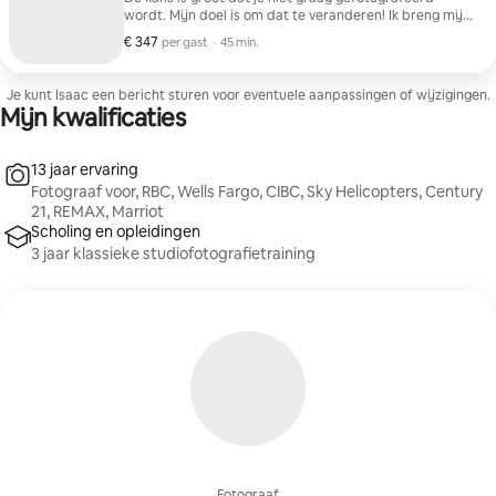
wordt. Mijn doel is om dat te veranderen! Ik breng mijn
mobiele portretfotostudio naar het comfort van je
€ 347
€ 347 per gast
,
per gast
·
45 min.
kantoor of huis. Je bent niet alleen in een vertrouwde
omgeving, je verliest ook geen waardevolle uren van je
dag aan woon-werkverkeer voor je sessie. Pasfoto's
Je kunt Isaac een bericht sturen voor eventuele aanpassingen of wijzigingen.
kunnen eenvoudig worden voltooid tijdens je
Mijn kwalificaties
lunchpauze. Sessies van 30 minuten Beoordeling van
afbeeldingen op locatie via mijn laptop 48 uur
doorlooptijd op de retouche-afbeeldingen
13 jaar ervaring
Fotograaf voor, RBC, Wells Fargo, CIBC, Sky Helicopters, Century
21, REMAX, Marriot
Scholing en opleidingen
3 jaar klassieke studiofotografietraining
Fotograaf