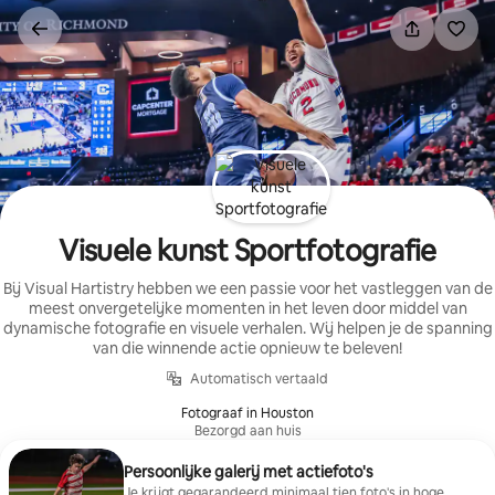
Ga
direct
naar
inhoud
Visuele kunst Sportfotografie
Bij Visual Hartistry hebben we een passie voor het vastleggen van de
meest onvergetelijke momenten in het leven door middel van
dynamische fotografie en visuele verhalen. Wij helpen je de spanning
van die winnende actie opnieuw te beleven!
Automatisch vertaald
Fotograaf in Houston
Bezorgd aan huis
Persoonlijke galerij met actiefoto's
Je krijgt gegarandeerd minimaal tien foto's in hoge