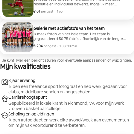
resolutie en individueel bewerkt, mogelijk meer
afhankelijk van het aantal 'officiële reserveringen'. Na
€ 61
€ 61 per gast
,
per gast
·
1 uur
de wedstrijd en nadat ik ze heb bewerkt (24-48 uur),
stuur ik je de link naar je persoonlijke galerij, het
wachtwoord voor je galerij en een "PIN" waarmee je de
galerij kunt downloaden.
Galerie met actiefoto's van het team
Ik maak foto's van het hele team. Het team is
gegarandeerd 50-75 foto's, afhankelijk van de lengte
van de wedstrijden.
€ 204
€ 204 per gast
,
per gast
·
1 uur 30 min.
Je kunt Tyler een bericht sturen voor eventuele aanpassingen of wijzigingen.
Mijn kwalificaties
3 jaar ervaring
Ik ben een freelance sportfotograaf en heb werk gedaan voor
clubs, middelbare scholen en hogescholen.
Carrièrehoogtepunt
Gepubliceerd in lokale krant in Richmond, VA voor mijn werk
vrouwen basketbal college
Scholing en opleidingen
Ik ben autodidact en werk elke avond/week aan evenementen
om mijn vak voortdurend te verbeteren.