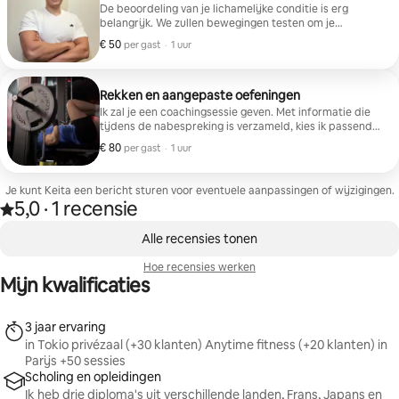
De beoordeling van je lichamelijke conditie is erg
belangrijk. We zullen bewegingen testen om je
mobiliteit te achterhalen. Dan laat ik je kennismaken
€ 50
€ 50 per gast
,
per gast
·
1 uur
met oefeningen die zijn aangepast om je lichaam te
verbeteren.
Rekken en aangepaste oefeningen
Ik zal je een coachingsessie geven. Met informatie die
tijdens de nabespreking is verzameld, kies ik passende
oefeningen.
€ 80
€ 80 per gast
,
per gast
·
1 uur
Je kunt Keita een bericht sturen voor eventuele aanpassingen of wijzigingen.
5,0
·
1 recensie
Beoordeeld met 5,0 van vijf sterren, van 1 recensie
,
0 van 0 items weergegeven
Alle recensies tonen
Hoe recensies werken
Mijn kwalificaties
3 jaar ervaring
in Tokio privézaal (+30 klanten) Anytime fitness (+20 klanten) in
Parijs +50 sessies
Scholing en opleidingen
Ik heb drie diploma's uit verschillende landen, Frans, Japans en