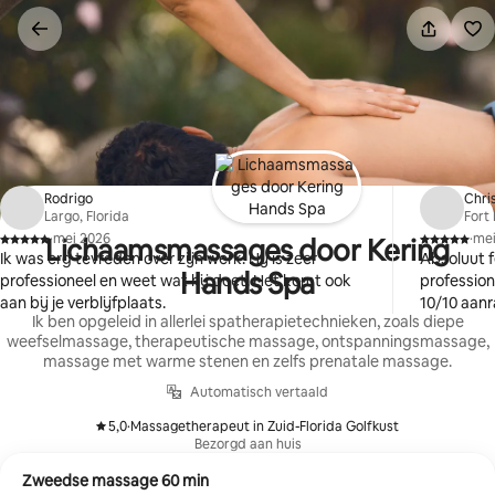
Ga
direct
naar
inhoud
Rodrigo
Chri
Largo, Florida
Fort 
·
mei 2026
·
mei
Lichaamsmassages door Kering
,
,
Ik was erg tevreden over zijn werk. Hij is zeer
Absoluut 
Hands Spa
professioneel en weet wat hij doet. Het komt ook
profession
aan bij je verblijfplaats.
10/10 aan
Ik ben opgeleid in allerlei spatherapietechnieken, zoals diepe
weefselmassage, therapeutische massage, ontspanningsmassage,
massage met warme stenen en zelfs prenatale massage.
Automatisch vertaald
5,0
·
Massagetherapeut in Zuid-Florida Golfkust
,
Bezorgd aan huis
Zweedse massage 60 min