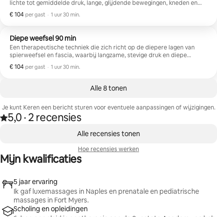
lichte tot gemiddelde druk, lange, glijdende bewegingen, kneden en
wrijven over de oppervlakkige spieren.
€ 104
€ 104 per gast
,
per gast
·
1 uur 30 min.
Diepe weefsel 90 min
Een therapeutische techniek die zich richt op de diepere lagen van
spierweefsel en fascia, waarbij langzame, stevige druk en diepe
strijkbewegingen worden gebruikt om chronische pijn, spierspanning
€ 104
€ 104 per gast
,
per gast
·
1 uur 30 min.
en structurele onevenwichtigheden te verlichten.
Alle 8 tonen
Je kunt Keren een bericht sturen voor eventuele aanpassingen of wijzigingen.
5,0
·
2 recensies
5,0 van vijf sterren, van 2 recensies
,
0 van 0 items weergegeven
Alle recensies tonen
Hoe recensies werken
Mijn kwalificaties
5 jaar ervaring
Ik gaf luxemassages in Naples en prenatale en pediatrische
massages in Fort Myers.
Scholing en opleidingen