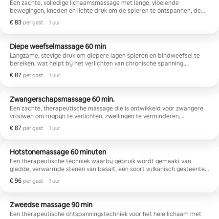
Een zachte, volledige lichaamsmassage met lange, vloeiende
bewegingen, kneden en lichte druk om de spieren te ontspannen, de
bloedsomloop te verbeteren en stress te verminderen
€ 83
€ 83 per gast
,
per gast
·
1 uur
Diepe weefselmassage 60 min
Langzame, stevige druk om diepere lagen spieren en bindweefsel te
bereiken, wat helpt bij het verlichten van chronische spanning,
spierknopen en pijn.
€ 87
€ 87 per gast
,
per gast
·
1 uur
Zwangerschapsmassage 60 min.
Een zachte, therapeutische massage die is ontwikkeld voor zwangere
vrouwen om rugpijn te verlichten, zwellingen te verminderen,
spierspanning te verminderen en ontspanning te bevorderen, terwijl
€ 87
€ 87 per gast
,
per gast
·
1 uur
tegelijkertijd comfort en veiligheid tijdens de zwangerschap worden
gewaarborgd.
Hotstonemassage 60 minuten
Een therapeutische techniek waarbij gebruik wordt gemaakt van
gladde, verwarmde stenen van basalt, een soort vulkanisch gesteente
dat warmte vasthoudt. Ze worden op specifieke punten op het lichaam
€ 96
€ 96 per gast
,
per gast
·
1 uur
aangebracht om de spieren te ontspannen, de bloedsomloop te
verbeteren en spanning te verlichten.
Zweedse massage 90 min
Een therapeutische ontspanningstechniek voor het hele lichaam met