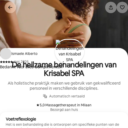
Ga
direct
naar
inhoud
Ismaele Alberto
·
mei 2026
De heilzame behandelingen van
,
Bedankt voor alles Complimenten
Krisabel SPA
Als holistische praktijk maken we gebruik van gekwalificeerd
personeel in verschillende disciplines.
Automatisch vertaald
5,0
·
Massagetherapeut in Milaan
,
Bezorgd aan huis
Voetreflexologie
Het is een behandeling die is ontworpen om specifieke punten van de