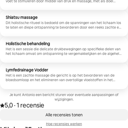
voet te stimuleren door middel van druk en massage, met als doel
lichtheid, balans en ontspanning te bevorderen. Het is ideaal voor
diegenen die spanning willen loslaten en energie willen terugwinnen.
Shiatsu massage
Dit holistische ritueel is bedoeld om de spanningen van het lichaam los
te laten en diepe ontspanning te bevorderen door een reeks zachte en
constante druk langs meridianen en energiepunten. Het is vooral
geschikt voor diegenen die stress willen verminderen en rust en welzijn
willen herontdekken.
Holistische behandeling
Het is een sessie die delicate drukbewegingen op specifieke delen van
het lichaam omvat om ontspanning te vergemakkelijken en de algehele
balans te verbeteren. Het is ideaal voor diegenen die een staat van
harmonie tussen lichaam en geest willen herstellen.
Lymfedrainage Vodder
Het is een zachte massage die gericht is op het bevorderen van de
bloedsomloop en het elimineren van overtollige vloeistoffen in het
lichaam. Door langzame en ritmische bewegingen helpt het het gevoel
van zwelling te verminderen en het welzijn van de benen te verbeteren.
Het is ideaal voor diegenen die een zachte en ontspannende massage
Je kunt Antonio een bericht sturen voor eventuele aanpassingen of
willen.
wijzigingen.
5,0
·
1 recensie
Beoordeeld met 5,0 van vijf sterren, van 1 recensie
,
0 van 0 items weergegeven
Alle recensies tonen
Hoe recensies werken