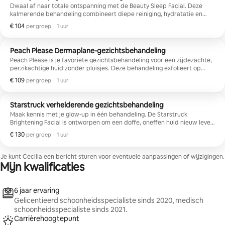
Dwaal af naar totale ontspanning met de Beauty Sleep Facial. Deze
kalmerende behandeling combineert diepe reiniging, hydratatie en
verzorging voor een stralende huid met een luxe massage van de
€ 104
€ 104 per groep
,
per groep
·
1 uur
hoofdhuid, nek, schouders en het gezicht, ontworpen om spanning weg
te nemen en je huid fris en stralend te maken. Perfect voor een
gestreste, vermoeide of doffe huid die een reset en een klein moment
Peach Please Dermaplane-gezichtsbehandeling
van zelfverzorging nodig heeft.
Peach Please is je favoriete gezichtsbehandeling voor een zijdezachte,
perzikachtige huid zonder pluisjes. Deze behandeling exfolieert op
milde wijze de ophoping van dode huidcellen en gezichtshaar, terwijl
€ 109
€ 109 per groep
,
per groep
·
1 uur
de huid diep gehydrateerd en verfrst wordt voor een direct
helderdere, zachtere teint. Perfect voor evenementen of het
aanbrengen van make-up, en ideaal voor iedereen die een gladdere
Starstruck verhelderende gezichtsbehandeling
textuur en die schone, gepolijste glans wil.
Maak kennis met je glow-up in één behandeling. De Starstruck
Brightening Facial is ontworpen om een doffe, oneffen huid nieuw leven
in te blazen met diepe hydratatie, gerichte verhelderende ingrediënten
€ 130
€ 130 per groep
,
per groep
·
1 uur
en een geavanceerde seruminfusie voor een gladdere, stralendere
teint. Perfect voor pigmentatie, littekens na acne, vermoeide huid en
iedereen die die frisse, van binnenuit verlichte gloed wil zonder
Je kunt Cecilia een bericht sturen voor eventuele aanpassingen of wijzigingen.
downtime.
Mijn kwalificaties
6 jaar ervaring
Gelicentieerd schoonheidsspecialiste sinds 2020, medisch
schoonheidsspecialiste sinds 2021.
Carrièrehoogtepunt