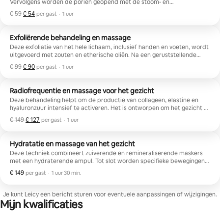
Vervolgens worden de poriën geopend met de stoom- en
aromatherapie-applicatie. Vervolgens worden onzuiverheden
€ 59
,
€ 54
€ 54 per gast, voorheen € 59
per gast
·
1 uur
verwijderd en wordt een hoge frequentie gebruikt om de huid te
ontlasten en bacteriën te elimineren. Tot slot wordt er een hydraterend
product aangebracht.
Exfoliërende behandeling en massage
Deze exfoliatie van het hele lichaam, inclusief handen en voeten, wordt
uitgevoerd met zouten en etherische oliën. Na een geruststellende
douche worden zachte bewegingen op de huid aangebracht en is het
€ 99
,
€ 90
€ 90 per gast, voorheen € 99
per gast
·
1 uur
tijd voor een massage met ontspannende manoeuvres voor volledig
welzijn
Radiofrequentie en massage voor het gezicht
Deze behandeling helpt om de productie van collageen, elastine en
hyaluronzuur intensief te activeren. Het is ontworpen om het gezicht te
verstevigen, revitaliseren, verjongen en te ontspannen.
€ 149
,
€ 127
€ 127 per gast, voorheen € 149
per gast
·
1 uur
Hydratatie en massage van het gezicht
Deze techniek combineert zuiverende en remineraliserende maskers
met een hydraterende ampul. Tot slot worden specifieke bewegingen
toegepast voor craniofaciale ontspanning. Het is ideaal voor het
€ 149
€ 149 per gast
,
per gast
·
1 uur 30 min.
revitaliseren van de huid van het gezicht.
Je kunt Leicy een bericht sturen voor eventuele aanpassingen of wijzigingen.
Mijn kwalificaties