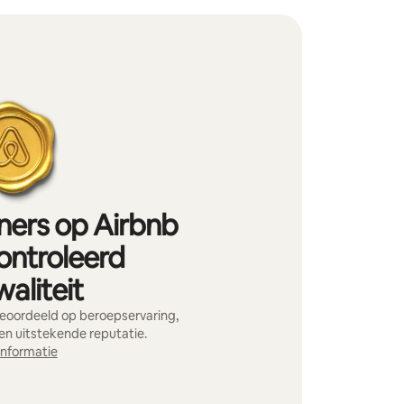
iners op Airbnb
ontroleerd
aliteit
beoordeeld op beroepservaring,
en uitstekende reputatie.
informatie