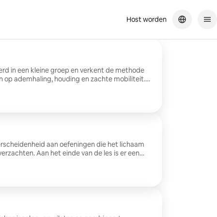
Host worden
erd in een kleine groep en verkent de methode
n op ademhaling, houding en zachte mobiliteit.
.
erscheidenheid aan oefeningen die het lichaam
erzachten. Aan het einde van de les is er een
eriode om spanningen los te laten.