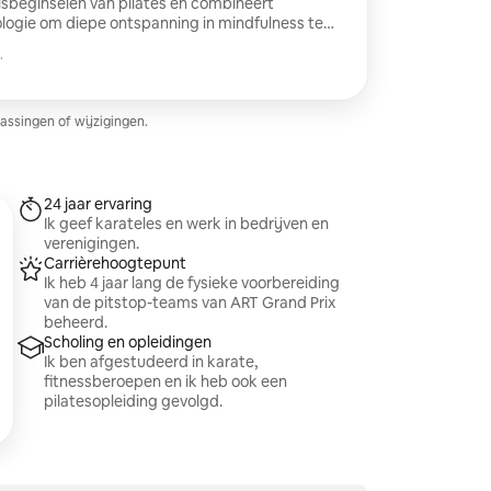
isbeginselen van pilates en combineert
ogie om diepe ontspanning in mindfulness te
.
assingen of wijzigingen.
24 jaar ervaring
Ik geef karateles en werk in bedrijven en
verenigingen.
Carrièrehoogtepunt
Ik heb 4 jaar lang de fysieke voorbereiding
van de pitstop-teams van ART Grand Prix
beheerd.
Scholing en opleidingen
Ik ben afgestudeerd in karate,
fitnessberoepen en ik heb ook een
pilatesopleiding gevolgd.