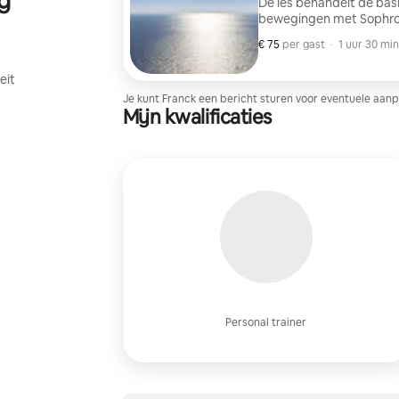
g
De les behandelt de bas
bewegingen met Sophrol
bereiken.
€ 75
€ 75 per gast
,
per gast
·
1 uur 30 min
eit
Je kunt Franck een bericht sturen voor eventuele aanp
Mijn kwalificaties
Personal trainer