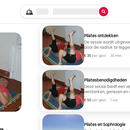
Begin je zoektocht
Locatie
Aankomen/vertrekken
Soort service
Pilates ontdekken
De sessie wordt uitgevo
door de nadruk te legge
Geweldig voor beginners
€ 35
€ 35 per gast
,
per gast
·
30 min.
Pilatesbenodigdheden
Deze sessie biedt een v
versterken, genezen en v
begeleide ontspanningsp
€ 50
€ 50 per gast
,
per gast
·
1 uur
Pilates en Sophrologie