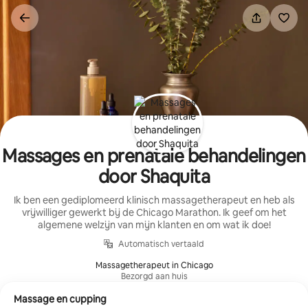
Ga
direct
naar
inhoud
Massages en prenatale behandelingen
door Shaquita
Ik ben een gediplomeerd klinisch massagetherapeut en heb als
vrijwilliger gewerkt bij de Chicago Marathon. Ik geef om het
algemene welzijn van mijn klanten en om wat ik doe!
Automatisch vertaald
Massagetherapeut in Chicago
Bezorgd aan huis
Massage en cupping