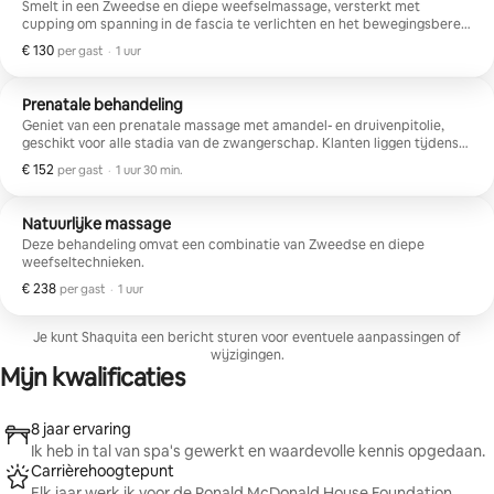
Smelt in een Zweedse en diepe weefselmassage, versterkt met
cupping om spanning in de fascia te verlichten en het bewegingsbereik
te verbeteren.
€ 130
€ 130 per gast
,
per gast
·
1 uur
Prenatale behandeling
Geniet van een prenatale massage met amandel- en druivenpitolie,
geschikt voor alle stadia van de zwangerschap. Klanten liggen tijdens
de sessie op hun rug of zij.
€ 152
€ 152 per gast
,
per gast
·
1 uur 30 min.
Natuurlijke massage
Deze behandeling omvat een combinatie van Zweedse en diepe
weefseltechnieken.
€ 238
€ 238 per gast
,
per gast
·
1 uur
Je kunt Shaquita een bericht sturen voor eventuele aanpassingen of
wijzigingen.
Mijn kwalificaties
8 jaar ervaring
Ik heb in tal van spa's gewerkt en waardevolle kennis opgedaan.
Carrièrehoogtepunt
Elk jaar werk ik voor de Ronald McDonald House Foundation