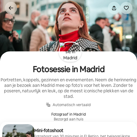
Ga
direct
naar
inhoud
Fotosessie in Madrid
Portretten, koppels, gezinnen en evenementen. Neem de herinnering
aan je bezoek aan Madrid mee op foto's voor het leven. Zonder te
poseren, natuurlijk en leuk, op de meest iconische plekken van de
stad.
Automatisch vertaald
Fotograaf in Madrid
Bezorgd aan huis
Mini-fotoshoot
Fotoshoot van 30 minuten in El Retiro, het belangrijkste