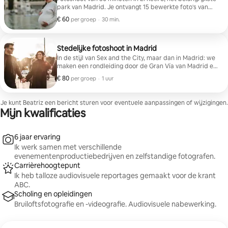
park van Madrid. Je ontvangt 15 bewerkte foto's van
hoge kwaliteit in .jpg-formaat.
€ 60
€ 60 per groep
,
per groep
·
30 min.
Stedelijke fotoshoot in Madrid
In de stijl van Sex and the City, maar dan in Madrid: we
maken een rondleiding door de Gran Vía van Madrid en
stoppen voor foto's op de meest iconische locaties van
€ 80
€ 80 per groep
,
per groep
·
1 uur
de stad.
Je kunt Beatriz een bericht sturen voor eventuele aanpassingen of wijzigingen.
Mijn kwalificaties
6 jaar ervaring
Ik werk samen met verschillende
evenementenproductiebedrijven en zelfstandige fotografen.
Carrièrehoogtepunt
Ik heb talloze audiovisuele reportages gemaakt voor de krant
ABC.
Scholing en opleidingen
Bruiloftsfotografie en -videografie. Audiovisuele nabewerking.