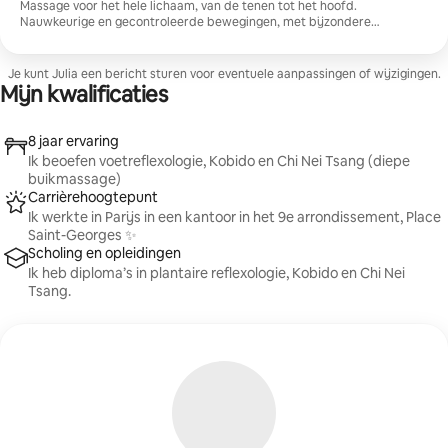
Massage voor het hele lichaam, van de tenen tot het hoofd.
Nauwkeurige en gecontroleerde bewegingen, met bijzondere
aandacht voor gespannen zones. De druk wordt afgestemd op je
behoeften, voor een perfect afgestemd ontspannend moment.
Je kunt Julia een bericht sturen voor eventuele aanpassingen of wijzigingen.
Mijn kwalificaties
8 jaar ervaring
Ik beoefen voetreflexologie, Kobido en Chi Nei Tsang (diepe
buikmassage)
Carrièrehoogtepunt
Ik werkte in Parijs in een kantoor in het 9e arrondissement, Place
Saint-Georges ✨
Scholing en opleidingen
Ik heb diploma’s in plantaire reflexologie, Kobido en Chi Nei
Tsang.