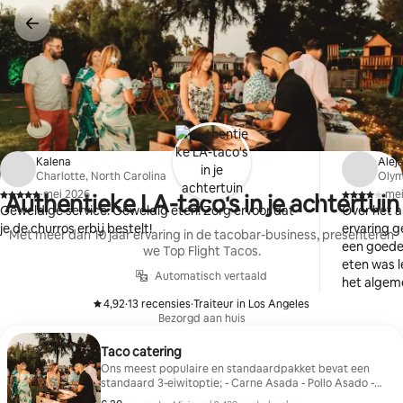
Ga
direct
naar
inhoud
Kalena
Alej
Charlotte, North Carolina
Olym
·
mei 2026
·
mei
Authentieke LA-taco's in je achtertuin
,
,
Geweldige service. Geweldig eten! Zorg ervoor dat
Over het 
je de churros erbij bestelt!
ervaring g
Met meer dan 10 jaar ervaring in de tacobar-business, presenteren
een goede 
we Top Flight Tacos.
eten was l
Automatisch vertaald
het algem
dat de car
4,92
·
13 recensies
·
Traiteur in Los Angeles
,
,
maar verde
Bezorgd aan huis
service vl
Taco catering
ervaring
Ons meest populaire en standaardpakket bevat een
standaard 3-eiwitoptie; - Carne Asada - Pollo Asado -
Vegetarische fajitas Premium vlees dat kan worden