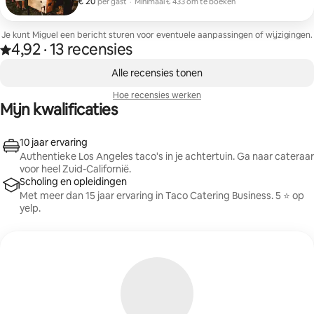
€ 20
€ 20 per gast
per gast
·
Minimaal € 433 om te boeken
toegevoegd: - Al Pastor - Carnitas - Garnalen -Chorizo -
Minimaal € 433 om te boeken
Soyrizo Onze catering omvat een tacobar, met
standaard taco-toppings (ui, koriander, citroenen), 3
Je kunt Miguel een bericht sturen voor eventuele aanpassingen of wijzigingen.
soorten salsa's. We hebben tonnen add-ons voor de
4,92
·
13 recensies
4,92 van vijf sterren, van 13 recensies
tacobar, zoals Agua Frescas, Guacamole/Chips, kaas,
,
Bacon Wraps, Mexicaanse rijst en bonen, enz.
0 van 0 items weergegeven
Alle recensies tonen
Hoe recensies werken
Mijn kwalificaties
10 jaar ervaring
Authentieke Los Angeles taco's in je achtertuin. Ga naar cateraar
voor heel Zuid-Californië.
Scholing en opleidingen
Met meer dan 15 jaar ervaring in Taco Catering Business. 5 ⭐️ op
yelp.