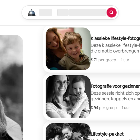
Begin je zoektocht
Locatie
Aankomen/vertrekken
Soort service
Klassieke lifestyle-fotog
Deze klassieke lifestyle-
die emotie overbrengen e
€ 71
€ 71 per groep
,
per groep
·
1 uur
Fotografie voor gezinnen o
Deze sessie richt zich 
gezinnen, koppels en an
€ 94
€ 94 per groep
,
per groep
·
1 uur
Lifestyle-pakket