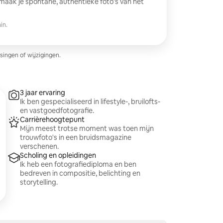
 maak je spontane, authentieke foto's van het
in.
singen of wijzigingen.
3 jaar ervaring
Ik ben gespecialiseerd in lifestyle-, bruilofts-
en vastgoedfotografie.
Carrièrehoogtepunt
Mijn meest trotse moment was toen mijn
trouwfoto's in een bruidsmagazine
verschenen.
Scholing en opleidingen
Ik heb een fotografiediploma en ben
bedreven in compositie, belichting en
storytelling.