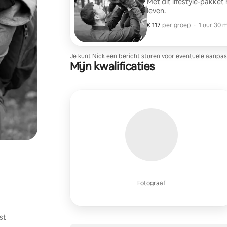
Met dit lifestyle-pakket
leven.
€ 117
€ 117 per groep
,
per groep
·
1 uur 30 m
Je kunt Nick een bericht sturen voor eventuele aanpas
Mijn kwalificaties
Fotograaf
st