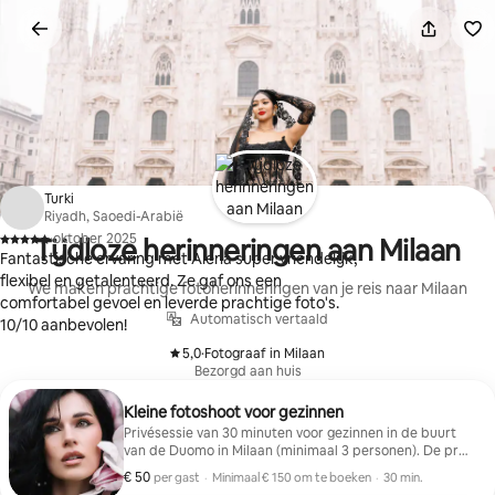
Ga
direct
naar
inhoud
Turki
Riyadh, Saoedi-Arabië
·
oktober 2025
Tijdloze herinneringen aan Milaan
,
Fantastische ervaring met Alena super vriendelijk,
flexibel en getalenteerd. Ze gaf ons een
We maken prachtige fotoherinneringen van je reis naar Milaan
comfortabel gevoel en leverde prachtige foto's.
Automatisch vertaald
10/10 aanbevolen!
5,0
·
Fotograaf in Milaan
,
Bezorgd aan huis
Kleine fotoshoot voor gezinnen
Privésessie van 30 minuten voor gezinnen in de buurt
van de Duomo in Milaan (minimaal 3 personen). De prijs
geldt per persoon – boek voor elk gezinslid. 80
€ 50
€ 50 per gast
,
per gast
·
Minimaal € 150 om te boeken
·
30 min.
geretoucheerde foto's worden binnen 3–5 dagen
Minimaal € 150 om te boeken