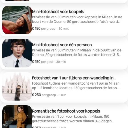
geleverd.
Mini-fotoshoot voor koppels
Privésessie van 30 minuten voor koppels in Milaan, in de
buurt van de Duomo. 80 geretoucheerde foto's worden
binnen 3–5 dagen geleverd.
€ 150
€ 150 per groep
,
per groep
·
30 min.
Mini-fotoshoot voor één persoon
Privésessie van 30 minuten in Milaan in de buurt van de
Duomo. 80 geretoucheerde foto's worden binnen 3–5
dagen geleverd.
€ 150
€ 150 per gast
,
per gast
·
30 min.
Fotoshoot van 1 uur tijdens een wandeling in
Milaan
Fotoshoot tijdens een wandeltocht van 1 uur in Milaan
op 1–2 iconische locaties. 150 geretoucheerde foto's
worden binnen 3–5 dagen geleverd
€ 250
€ 250 per groep
,
per groep
·
1 uur
Romantische fotoshoot voor koppels
Privésessie van 1 uur voor koppels in Milaan. 150
geretoucheerde foto's worden binnen 3–5 dagen
geleverd.
€ 250 per groep
,