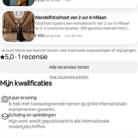
€ 250
per groep
·
1 uur
Wandelfotoshoot van 2 uur in Milaan
Fotoshoot tijdens een wandeltocht van 2 uur in Milaan
op 2–3 iconische locaties. 400 geretoucheerde foto's
worden binnen 3–5 dagen geleverd
€ 400
€ 400 per groep
,
per groep
·
1 uur 30 min.
Je kunt Alena een bericht sturen voor eventuele aanpassingen of wijzigingen.
5,0
·
1 recensie
Beoordeeld met 5,0 van vijf sterren, van 1 recensie
,
0 van 0 items weergegeven
Alle recensies tonen
Hoe recensies werken
Mijn kwalificaties
6 jaar ervaring
Ik heb met toonaangevende namen op grote internationale
evenementen gewerkt.
Scholing en opleidingen
Mijn werk wordt gepubliceerd in alle internationale
modetijdschriften