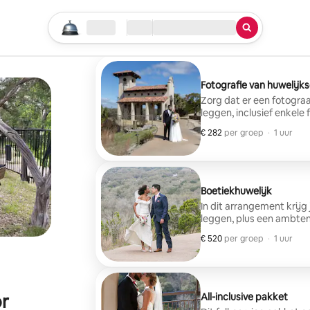
Begin je zoektocht
Locatie
Aankomen/vertrekken
Soort service
Fotografie van huwelijk
Zorg dat er een fotogra
leggen, inclusief enkele 
€ 282
€ 282 per groep
,
per groep
·
1 uur
Boetiekhuwelijk
In dit arrangement krij
leggen, plus een ambten
€ 520
€ 520 per groep
,
per groep
·
1 uur
r
All-inclusive pakket