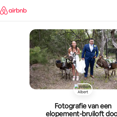
Ga
direct
naar
inhoud
Fotografie van een
elopement-bruiloft doo