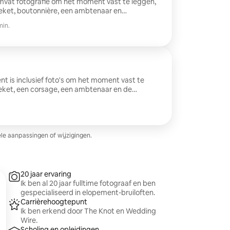
omvat fotografie om het moment vast te leggen,
eket, boutonnière, een ambtenaar en
min.
t is inclusief foto's om het moment vast te
eket, een corsage, een ambtenaar en de
Het bevat ook taart en een champagne toast voor
ele aanpassingen of wijzigingen.
20 jaar ervaring
Ik ben al 20 jaar fulltime fotograaf en ben
gespecialiseerd in elopement-bruiloften.
Carrièrehoogtepunt
Ik ben erkend door The Knot en Wedding
Wire.
Scholing en opleidingen